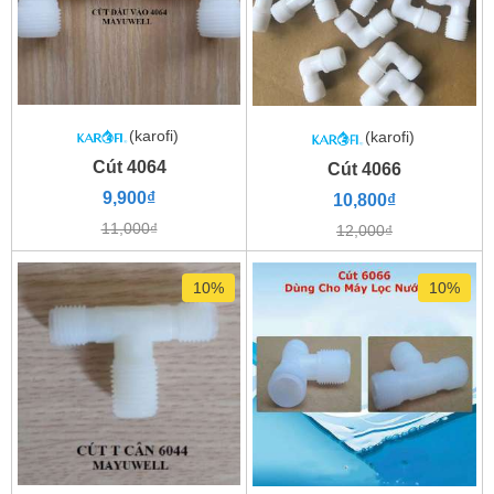
(karofi)
(karofi)
Cút 4064
Cút 4066
9,900₫
10,800₫
11,000₫
12,000₫
10%
10%