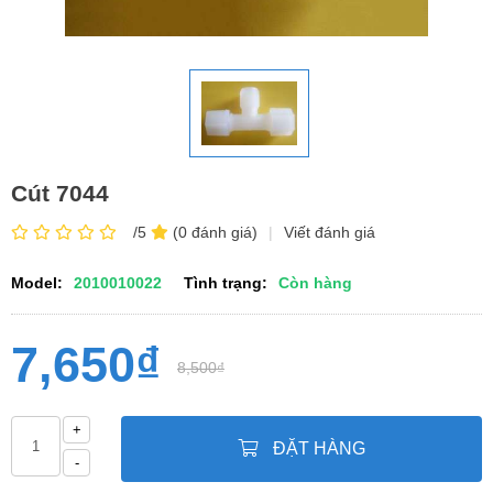
Cút 7044
/5
(0 đánh giá)
|
Viết đánh giá
Model:
2010010022
Tình trạng:
Còn hàng
7,650₫
8,500₫
+
ĐẶT HÀNG
-