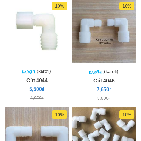
10%
10%
(karofi)
(karofi)
Cút 4044
Cút 4046
5,500₫
7,650₫
4,950₫
8,500₫
10%
10%