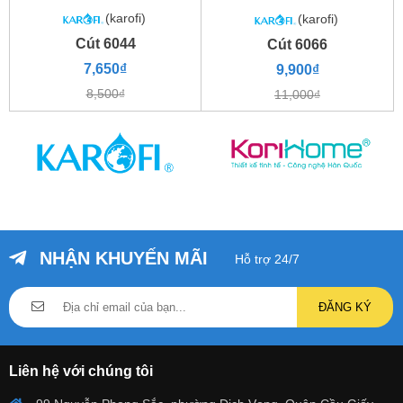
(karofi)
(karofi)
Cút 6044
Cút 6066
7,650₫
9,900₫
8,500₫
11,000₫
NHẬN KHUYẾN MÃI
Hỗ trợ 24/7
ĐĂNG KÝ
Liên hệ với chúng tôi