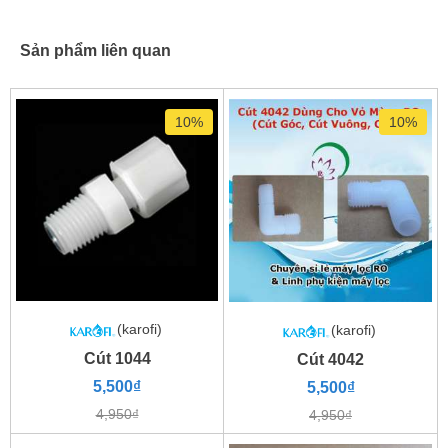
Sản phẩm liên quan
10%
10%
(karofi)
(karofi)
Cút 1044
Cút 4042
5,500₫
5,500₫
4,950₫
4,950₫