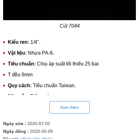
Cút 7044
Kiểu ren:
1/4".
Vật liệu:
Nhựa PA-6.
Tiêu chuẩn:
Chịu áp suất tối thiểu 25 bar.
T đều 6mm
Quy cách:
Tiêu chuẩn Taiwan.
Màu sắc:
Trắng sứ.
Xuất xứ:
Karofi.
Xem thêm
Cách dùng:
Dùng cho lõi lọc nước số 5 T33 nối nhanh.
Ngày sửa :
2020-07-02
Ngày đăng :
2020-05-05