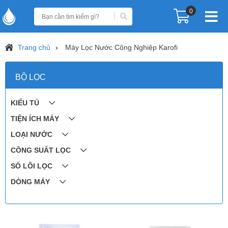
0
Trang chủ
Máy Lọc Nước Công Nghiệp Karofi
BỘ LỌC
KIỂU TỦ
TIỆN ÍCH MÁY
LOẠI NƯỚC
CÔNG SUẤT LỌC
SỐ LÕI LỌC
DÒNG MÁY