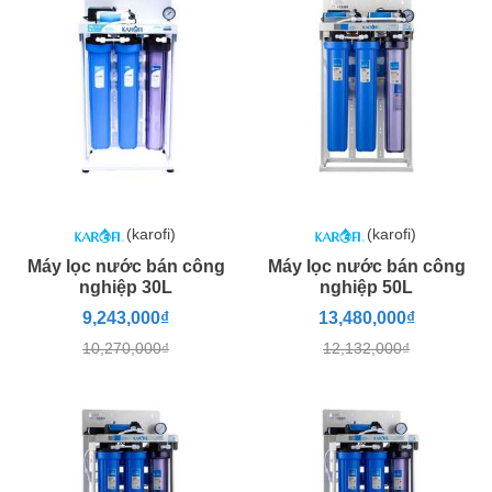
(karofi)
(karofi)
Máy lọc nước bán công
Máy lọc nước bán công
nghiệp 30L
nghiệp 50L
9,243,000₫
13,480,000₫
10,270,000₫
12,132,000₫