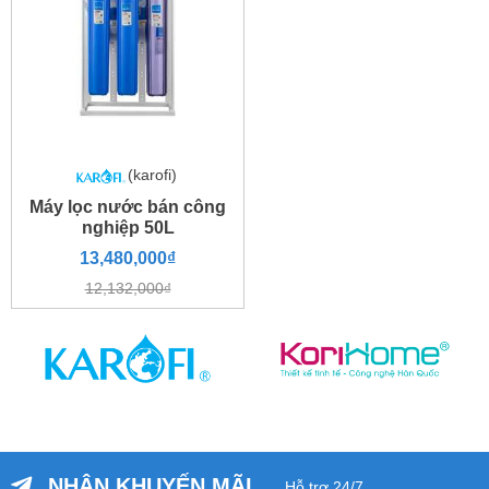
(karofi)
Máy lọc nước bán công
nghiệp 50L
13,480,000₫
12,132,000₫
NHẬN KHUYẾN MÃI
Hỗ trợ 24/7