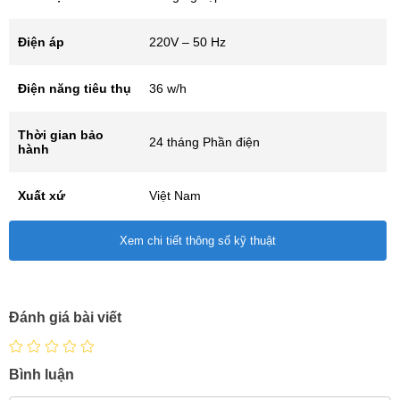
Điện áp
220V – 50 Hz
Điện năng tiêu thụ
36 w/h
Thời gian bảo
24 tháng Phần điện
hành
Xuất xứ
Việt Nam
Xem chi tiết thông số kỹ thuật
QCVN6-
Có
1:2010/BYT
TCVN 11978:2017
Có
Đánh giá bài viết
Kích thước
600 x 1000 x 800 (mm)
(DxRxC)
Bình luận