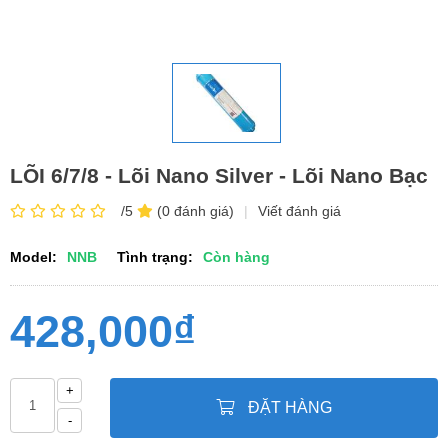
LÕI 6/7/8 - Lõi Nano Silver - Lõi Nano Bạc
/5
(0 đánh giá)
|
Viết đánh giá
Model:
NNB
Tình trạng:
Còn hàng
428,000₫
+
ĐẶT HÀNG
-