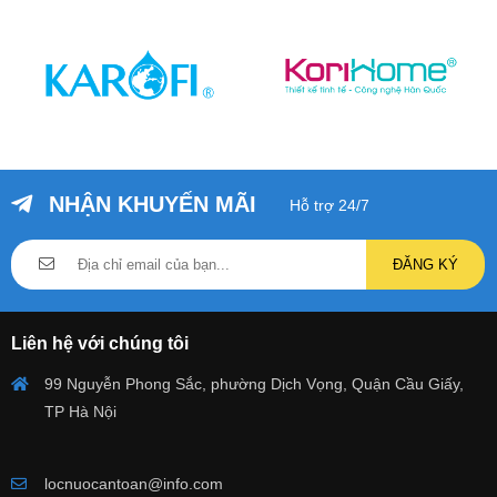
NHẬN KHUYẾN MÃI
Hỗ trợ 24/7
ĐĂNG KÝ
Liên hệ với chúng tôi
99 Nguyễn Phong Sắc, phường Dịch Vọng, Quận Cầu Giấy,
TP Hà Nội
locnuocantoan@info.com