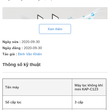
Xem thêm
Ngày sửa :
2020-09-30
Ngày đăng :
2020-09-30
Tác giả :
Đinh Văn Khiên
Thông số kỹ thuật
GIẢI PHÁP AN TOÀN KHỬ SẠCH MÙI HÔI, THANH LỌC
KHÔNG KHÍ
Máy lọc không khí
Tên máy
mini KAP-C123
KAP-C123 hấp thụ các mùi độc hại từ môi trường xung
quanh như mùi thuốc lá, mùi nấm mốc, mùi thức ăn, mùi nội
Số cấp lọc
3 cấp
thất, mùi da, nhựa mới, mùi xăng xe..., trả lại cho bạn không