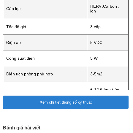
gian trong lành dễ chịu.
HEPA ,Carbon ,
Cấp lọc
ion
Tốc độ gió
3 cấp
Điện áp
5 VDC
Công suất điện
5 W
Diện tích phòng phù hợp
3-5m2
6-12 tháng (tùy
Tuổi thọ màng lọc
chất lượng không
TINH TẾ - SANG TRỌNG VỚI THIẾT KẾ VỎ HỢP KIM
khí)
Xem chi tiết thông số kỹ thuật
NHÔM ĐỘC ĐÁO
Kích thước sản phẩm
( 70*70*181) mm
Đánh giá bài viết
Khối lượng sản phẩm
0,56 kg