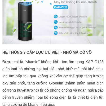
HỆ THỐNG 3 CẤP LỌC ƯU VIỆT - NHỎ MÀ CÓ VÕ
Được coi là "vitamin" không khí - ion âm trong KAP-C123
giúp loại bỏ những hạt bụi siêu nhỏ, khử mùi hôi khó chịu.
Ion âm hấp thụ qua không khí vào cơ thể giúp tăng lượng
oxy đến phổi, tăng cường Globulin (thành phần miễn dịch
có trong huyết tương) từ đó phòng chống và ngăn ngừa các
bệnh truyền nhiễm, loại bỏ sóng điện từ từ thiết bị điện tử,
tăng cường đề kháng hiệu quả.