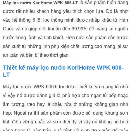
là sản phẩm hiện đang
Máy lọc nước KoriHome WPK 606-LT
được rất nhiều khách hàng yêu thích chọn lựa. Đó là nhờ
vào hệ thống 6 lõi lọc thông minh được nhập khẩu từ Hàn
Quốc và nó giúp diệt khuẩn đến 99.99% để mang lại nguồn
nước trong lành và tinh khiết. Hơn nữa sản phẩm còn được
sản xuất từ những linh phụ kiện chất lượng cao mang lại sự
an toàn và bền bỉ theo thời gian.
Thiết kế máy lọc nước KoriHome WPK 606-
LT
Máy lọc nước WPK-606 6 lõi được thiết kế với dạng tủ nhỏ
vì vậy nó được đánh giá là phù hợp cho ngăn tủ bếp hoặc
âm tường, treo hay là chậu rửa ở những không gian nhỏ
hẹp. Ngoài ra thì sản phẩm còn được sử dụng khung sơn
tĩnh điện vững chắc và sơn điện ly vì vậy nó không hề bị ố
vàng hoặc là bám bẩn, quá trình vệ sinh đơn giản để máy