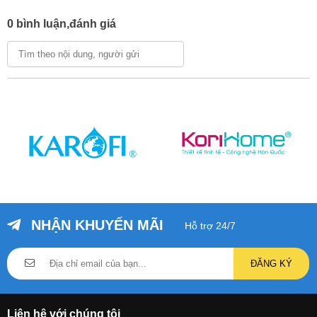
được thiết kế với hệ thống 6 lõi
Máy lọc nước RO KoriHome
0 bình luận,đánh giá
lọc vô trùng. Nhờ điều này nên nguồn nước được tạo ra sẽ
đảm bảo sạch tinh khiết và vô trùng. Nó diệt đến 99.99%
virus, vi khuẩn, tạp chất... nguồn nước nhờ vậy mà luôn đảm
bảo chất lượng đạt vệ sinh an toàn thực phẩm để bạn hoàn
toàn an tâm khi chọn lựa.
Cụ thể 6 lõi lọc bên trong máy lọc nước WPK-606 6 lõi
bao gồm:
NHẬN KHUYẾN MÃI
Hỗ trợ 24/7
ĐĂNG KÝ
Liên hệ với chúng tôi