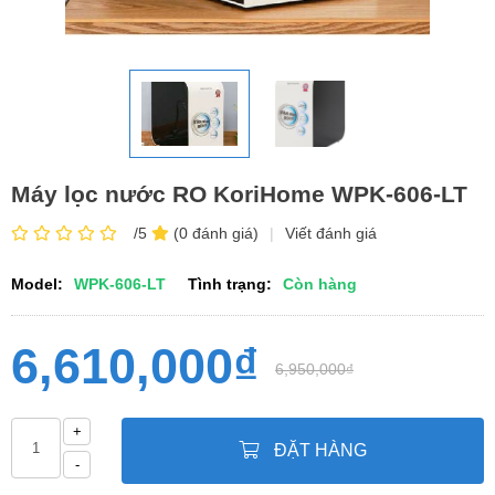
Máy lọc nước RO KoriHome WPK-606-LT
/5
(0 đánh giá)
|
Viết đánh giá
Model:
WPK-606-LT
Tình trạng:
Còn hàng
6,610,000₫
6,950,000₫
+
ĐẶT HÀNG
-