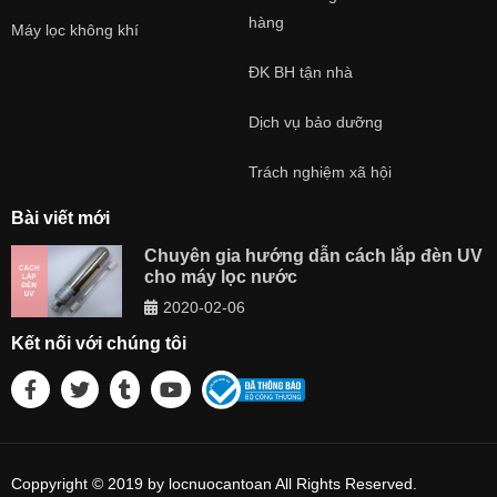
Clo tồn dư... Để giúp cho người nước sạch và trong lành.
hàng
Máy lọc không khí
Lõi lọc số
là màng lọc
RO
: Màng lọc RO sẽ giúp loại bỏ
4
ĐK BH tận nhà
99.99%
vi khuẩn, virus, asen, thạch tím, ion kim loại nặng,
Dịch vụ bảo dưỡng
thuốc trừ sâu... để nguồn nước luôn đảm bảo an toàn nhất
cho sức khỏe người dùng.
Trách nghiệm xã hội
Lõi lọc số
là lõi
Post Carbon
: Lõi lọc này sẽ giúp hấp thụ
5
Bài viết mới
màu, mùi và đồng thời nó giúp cân bằng độ pH, giúp cho
Chuyên gia hướng dẫn cách lắp đèn UV
nước có được vị tươi mát tự nhiên.
cho máy lọc nước
2020-02-06
Lõi lọc số
cuối cùng đó là
Nano Silver
: Lõi lọc này sẽ có
6
Kết nối với chúng tôi
công dụng chống tai nhiễm khuẩn để đảm bảo chất lượng
nguồn nước ra vòi an toàn để uống trực tiếp mà không cần
đun sôi.
Công nghệ lọc RO
Coppyright © 2019 by locnuocantoan All Rights Reserved.