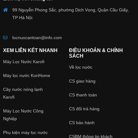
99 Nguyễn Phong Sắc, phường Dịch Vọng, Quận Cầu Giấy,
TP Hà Nội
locnuocantoan@info.com
XEM LIÊN KẾT NHANH
ĐIỀU KHOẢN & CHÍNH
SÁCH
Máy Lọc Nước Karofi
Về lọc nước
Máy lọc nước KoriHome
Hệ thống lõi lọc của máy
CS giao hàng
Cây nước nóng lạnh
2 lõi lọc số
và
là lõi
Sediment
: Nó sẽ giúp loại bỏ đi cặn
1
2
CS thanh toán
Karofi
bẩn, rỉ sét, rong rêu, bọ gậy... bên trong nước mà kích thước
CS đổi trả hàng
Máy Lọc Nước Công
lớn hơn
1 micron
.
Nghiệp
CS bảo hành
Lõi lọc số
là lõi
Pre-Carbon
: Lõi lọc này sẽ giúp loại bỏ đi
3
Phụ kiện máy lọc nước
hợp chất hữu cơ, mùi hôi, hóa chất gây ung thư như Asen,
CSBM thông tin khách