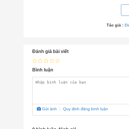
Tác giả :
Đi
Đánh giá bài viết
Bình luận
Máy lọc nước được c
Gửi ảnh
|
Quy định đăng bình luận
Thứ 1:
Cấp chứng nhận về Quy chuẩn Quốc g
Sức Khỏe Nghề Nghiệp & Môi Trường Bộ y t
Thứ 2:
Cấp chứng nhận Tiêu chuẩn quốc 