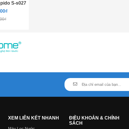
pido S-s027
500₫
000₫
Thời Hạn
Hình Ảnh
ốp nhựa
 khe hở còn
5
3-6 tháng
qua sẽ bị giữ
ong rêu...
Lõi PP 5 Micron
XEM LIÊN KẾT NHANH
ĐIỀU KHOẢN & CHÍNH
SÁCH
Máy Lọc Nước