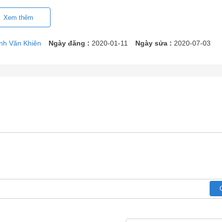
Xem thêm
nh Văn Khiên
Ngày đăng :
2020-01-11
Ngày sửa :
2020-07-03
hứng nhận nước sạch uống trực tiếp
ia nước về nước uống trực tiếp
QCVN6-1:2010/BYT
từ Viện
ế.
gia
TCVN 11978:2017
từ Tổng cục đo lường chất lượng - Bộ