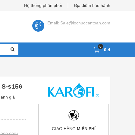
Hệ thống phân phối
Địa điểm bảo hành
Email: Sale@locnuocantoan.com
0
0 đ
 S-s156
đánh giá
GIAO HÀNG
MIỄN PHÍ
,990,000₫