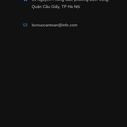
Quận Cầu Giấy, TP Hà Nội
locnuocantoan@info.com
Lõi số 2
máy lọc nước Karofi Spido
tạo từ vỏ nhựa và chứa
than hoạ
Lõi Số 2
dừa
bên trong được hoạt hóa gi
mạnh và nhanh hữu cơ hòa tan, 
nhờn.
Lõi số 3 từ chất liệu sợi bông x
Polypropylene
tương tự như lõ
Lõi Số 3
được kén chặt hơn nên khe hở 