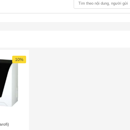
ông nghệ lọc nước thông minh RO đảm bảo loại bỏ được vi
Nhờ vậy mà nguồn nước đầu ra đảm bảo sự tinh khiết để an toàn
 gia tin tưởng và khuyên dùng.
10%
 lọc thông minh ưu việt và mỗi lõi lọc đều có những chức năng
c đó chính là:
arofi)