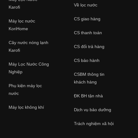
Về lọc nước
Karofi
CS giao hàng
Máy lọc nước
KoriHome
CS thanh toán
Cấu
 S S156
t tính gáo
Cây nước nóng lạnh
úp hấp thụ
6-12 tháng
CS đổi trả hàng
mùi, chất
Karofi
CS bảo hành
Máy Lọc Nước Công
Nghiệp
CSBM thông tin
Lõi OCB
khách hàng
Phụ kiện máy lọc
nước
ĐK BH tận nhà
Máy lọc không khí
Dịch vụ bảo dưỡng
Trách nghiệm xã hội
ốp nhựa
i số 1 nhưng
chỉ còn
1
6-12 tháng