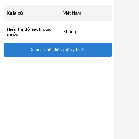
Xuất xứ
Việt Nam
Hiển thị độ sạch của
Không
nước
Xem chi tiết thông số kỹ thuật
Tự động báo thay lõi
Không
Cảnh báo rò rỉ nước
Không
Cảnh báo nước cấp
Không
yếu
QCVN6-1:2010/BYT
Có
TCVN 11978:2017
Có
Kích thước (DxRxC)
490 x 240 x 390 (mm)