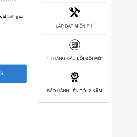
hoạt tính gáo
)
LẮP ĐẶT
MIỄN PHÍ
1 THÁNG ĐẦU
LỖI ĐỔI MỚI
G
BẢO HÀNH LÊN TỚI
2 NĂM