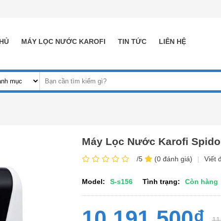
HỦ
MÁY LỌC NƯỚC KAROFI
TIN TỨC
LIÊN HỆ
Máy Lọc Nước Karofi Spido
/5
(0 đánh giá)
|
Viết 
Model:
S-s156
Tình trạng:
Còn hàng
10,191,500₫
11