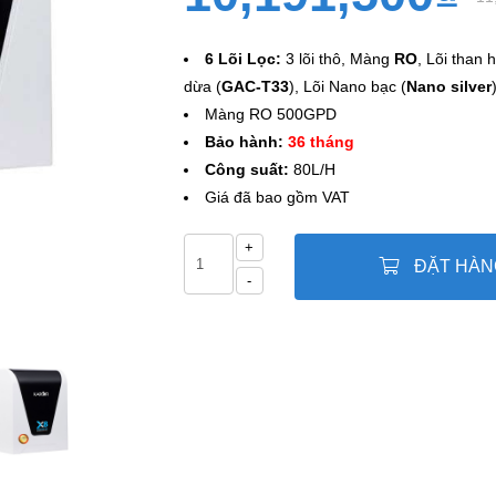
6 Lõi Lọc:
3 lõi thô, Màng
RO
, Lõi than 
dừa (
GAC-T33
), Lõi Nano bạc (
Nano silver
Màng RO 500GPD
Bảo hành:
36 tháng
Công suất:
80L/H
Giá đã bao gồm VAT
+
ĐẶT HÀN
-