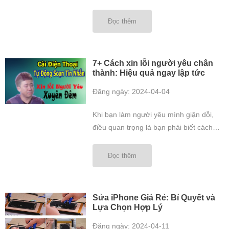
Đọc thêm
7+ Cách xin lỗi người yêu chân
thành: Hiệu quả ngay lập tức
Đăng ngày: 2024-04-04
Khi bạn làm người yêu mình giận dỗi,
điều quan trọng là bạn phải biết cách
xin lỗi chân thành. Bài viết này sẽ chia
sẻ 7+ cách xin lỗi người yêu chân thành
Đọc thêm
hiệu quả giúp bạn thể hiện sự hối hận
và mong muốn được tha thứ. Tổng
quan Lời xin ...
Sửa iPhone Giá Rẻ: Bí Quyết và
Lựa Chọn Hợp Lý
Đăng ngày: 2024-04-11