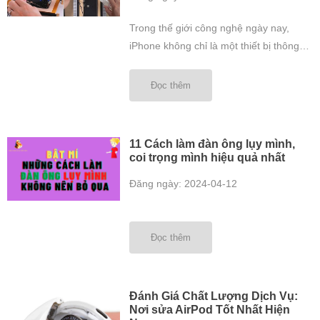
Trong thế giới công nghệ ngày nay,
iPhone không chỉ là một thiết bị thông
minh mà còn là biểu tượng của phong
cách sống hiện đại. Tuy nhiên, khi gặp
Đọc thêm
sự cố kỹ thuật hoặc hỏng hóc, việc tìm
kiếm một dịch vụ sửa chữa iPhone giá
rẻ và đáng tin cậy trở ...
11 Cách làm đàn ông lụy mình,
coi trọng mình hiệu quả nhất
Đăng ngày: 2024-04-12
Đọc thêm
Đánh Giá Chất Lượng Dịch Vụ:
Nơi sửa AirPod Tốt Nhất Hiện