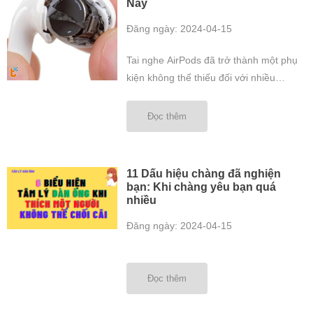
Nay
Đăng ngày: 2024-04-15
Tai nghe AirPods đã trở thành một phụ
kiện không thể thiếu đối với nhiều
người, nhưng như bất kỳ thiết bị điện tử
nào khác, chúng cũng có thể gặp phải
Đọc thêm
các vấn đề kỹ thuật. Việc tìm một nơi
sửa chữa uy tín và chất lượng để khắc
phục các sự cố là điều ...
11 Dấu hiệu chàng đã nghiện
bạn: Khi chàng yêu bạn quá
nhiều
Đăng ngày: 2024-04-15
Đọc thêm