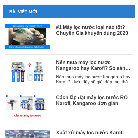
BÀI VIẾT MỚI
#1 Máy lọc nước loại nào tốt?
Chuyên Gia khuyên dùng 2020
Nên mua máy lọc nước
Kangaroo hay Karofi? So sánh
chi tiết
Nên mua máy lọc nước Kangaroo hay
Karofi? dưới đây sẽ giải đáp mọi thắc
mắc của bạn và chắc chắn sau bài viết
này, bạn sẽ chọn được hãng máy lọc
nước phù hợp với mình. Mục lục 1. So
Cách lắp đặt máy lọc nước RO
sánh chi tiết máy lọc nước Karofi và
Karofi, Kangaroo đơn giản
Kangaroo ...
Xuất xứ máy lọc nước Karofi