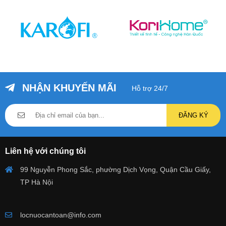
NHẬN KHUYẾN MÃI
Hỗ trợ 24/7
ĐĂNG KÝ
Liên hệ với chúng tôi
99 Nguyễn Phong Sắc, phường Dịch Vọng, Quận Cầu Giấy,
TP Hà Nội
locnuocantoan@info.com