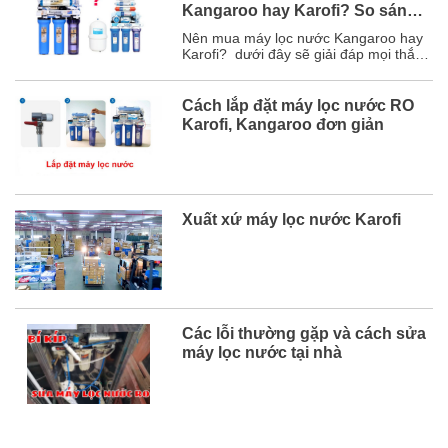
Kangaroo hay Karofi? So sánh
chi tiết
Nên mua máy lọc nước Kangaroo hay
Karofi? dưới đây sẽ giải đáp mọi thắc
mắc của bạn và chắc chắn sau bài viết
này, bạn sẽ chọn được hãng máy lọc
nước phù hợp với mình. Mục lục 1. So
Cách lắp đặt máy lọc nước RO
sánh chi tiết máy lọc nước Karofi và
Karofi, Kangaroo đơn giản
Kangaroo ...
Xuất xứ máy lọc nước Karofi
Các lỗi thường gặp và cách sửa
máy lọc nước tại nhà