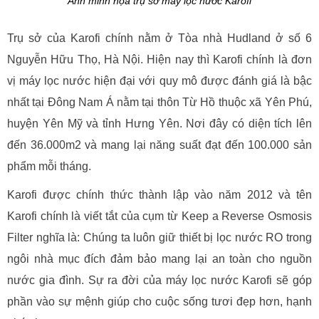
Ảnh minh họa trụ sở máy lọc nước Karofi
Trụ sở của Karofi chính nằm ở Tòa nhà Hudland ở số 6
Nguyễn Hữu Thọ, Hà Nội. Hiện nay thì Karofi chính là đơn
vị máy lọc nước hiện đại với quy mô được đánh giá là bậc
nhất tại Đông Nam Á nằm tại thôn Từ Hồ thuộc xã Yên Phú,
huyện Yên Mỹ và tỉnh Hưng Yên. Nơi đây có diện tích lên
đến 36.000m2 và mang lại năng suất đạt đến 100.000 sản
phẩm mỗi tháng.
Karofi được chính thức thành lập vào năm 2012 và tên
Karofi chính là viết tắt của cụm từ Keep a Reverse Osmosis
Filter nghĩa là: Chúng ta luôn giữ thiết bị lọc nước RO trong
ngôi nhà mục đích đảm bảo mang lại an toàn cho nguồn
nước gia đình. Sự ra đời của máy lọc nước Karofi sẽ góp
phần vào sự mệnh giúp cho cuộc sống tươi đẹp hơn, hạnh