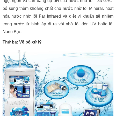
ngọt ngon và cân bằng độ pH của nước nhờ lõi T33-GAC,
bổ sung thêm khoáng chất cho nước nhờ lõi Mineral, hoạt
hóa nước nhờ lõi Far Infrared và diệt vi khuẩn tái nhiễm
trong nước từ bình áp đi ra vòi nhờ lõi đèn UV hoặc lõi
Nano Bạc.
Thứ ba: Về bộ xử lý