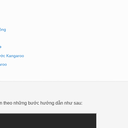
hông
o
nước Kangaroo
aroo
hiện theo những bước hướng dẫn như sau: