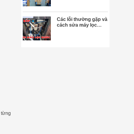
Các lỗi thường gặp và
cách sửa máy lọc
nước tại nhà
a từng