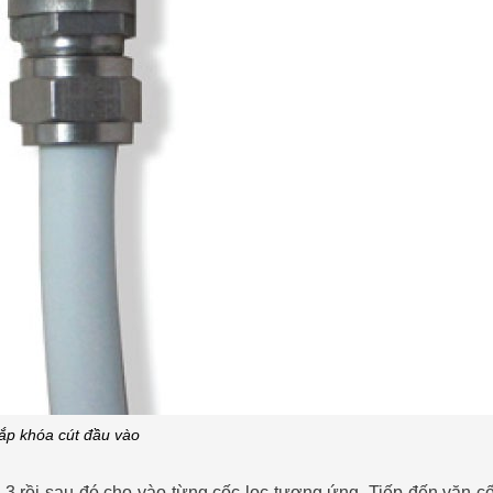
ắp khóa cút đầu vào
à 3 rồi sau đó cho vào từng cốc lọc tương ứng. Tiếp đến vặn cố