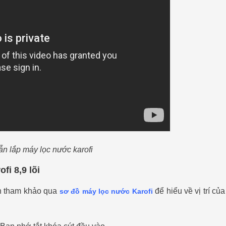
n lắp máy lọc nước karofi
i 8,9 lõi
ên tham khảo qua
để hiểu về vị trí củ
sơ đồ máy lọc nước Karofi