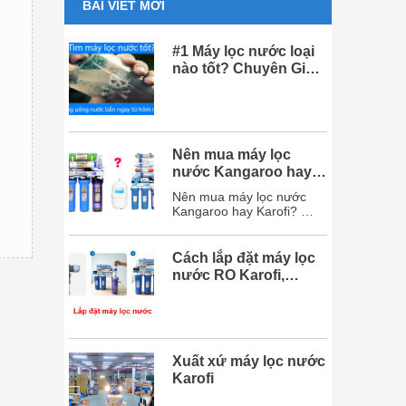
BÀI VIẾT MỚI
#1 Máy lọc nước loại
nào tốt? Chuyên Gia
khuyên dùng 2020
Nên mua máy lọc
nước Kangaroo hay
Karofi? So sánh chi
Nên mua máy lọc nước
tiết
Kangaroo hay Karofi?
dưới đây sẽ giải đáp mọi
thắc mắc của bạn và chắc
chắn sau bài viết này, bạn
Cách lắp đặt máy lọc
sẽ chọn được hãng máy
nước RO Karofi,
lọc nước phù hợp với
Kangaroo đơn giản
mình. Mục lục 1. So sánh
chi tiết máy lọc
nước Karofi và Kangaroo
...
Xuất xứ máy lọc nước
Karofi