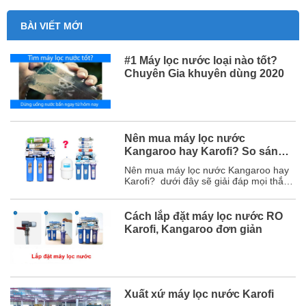
BÀI VIẾT MỚI
#1 Máy lọc nước loại nào tốt?
Chuyên Gia khuyên dùng 2020
Nên mua máy lọc nước
Kangaroo hay Karofi? So sánh
chi tiết
Nên mua máy lọc nước Kangaroo hay
Karofi? dưới đây sẽ giải đáp mọi thắc
mắc của bạn và chắc chắn sau bài viết
này, bạn sẽ chọn được hãng máy lọc
nước phù hợp với mình. Mục lục 1. So
Cách lắp đặt máy lọc nước RO
sánh chi tiết máy lọc nước Karofi và
Karofi, Kangaroo đơn giản
Kangaroo ...
Xuất xứ máy lọc nước Karofi