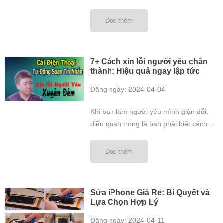
Đọc thêm
7+ Cách xin lỗi người yêu chân
thành: Hiệu quả ngay lập tức
Đăng ngày: 2024-04-04
Khi bạn làm người yêu mình giận dỗi,
điều quan trọng là bạn phải biết cách
xin lỗi chân thành. Bài viết này sẽ chia
sẻ 7+ cách xin lỗi người yêu chân thành
Đọc thêm
hiệu quả giúp bạn thể hiện sự hối hận
và mong muốn được tha thứ. Tổng
quan Lời xin ...
Sửa iPhone Giá Rẻ: Bí Quyết và
Lựa Chọn Hợp Lý
Đăng ngày: 2024-04-11