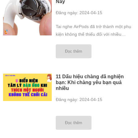
Nay
Đăng ngày: 2024-04-15
Tai nghe AirPods đã trở thành một phụ
kiện không thể thiếu đối với nhiều
người, nhưng như bất kỳ thiết bị điện tử
nào khác, chúng cũng có thể gặp phải
Đọc thêm
các vấn đề kỹ thuật. Việc tìm một nơi
sửa chữa uy tín và chất lượng để khắc
phục các sự cố là điều ...
11 Dấu hiệu chàng đã nghiện
bạn: Khi chàng yêu bạn quá
nhiều
Đăng ngày: 2024-04-15
Đọc thêm