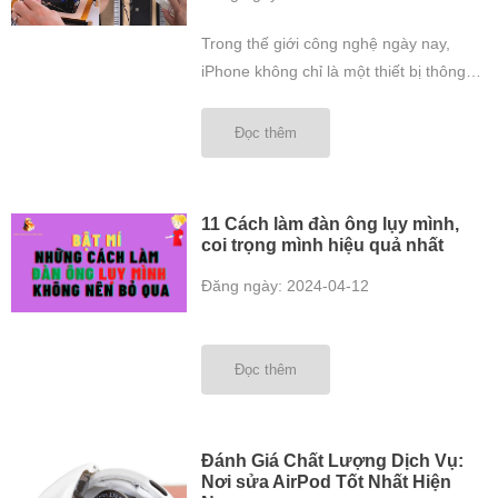
Trong thế giới công nghệ ngày nay,
iPhone không chỉ là một thiết bị thông
minh mà còn là biểu tượng của phong
cách sống hiện đại. Tuy nhiên, khi gặp
Đọc thêm
sự cố kỹ thuật hoặc hỏng hóc, việc tìm
kiếm một dịch vụ sửa chữa iPhone giá
rẻ và đáng tin cậy trở ...
11 Cách làm đàn ông lụy mình,
coi trọng mình hiệu quả nhất
Đăng ngày: 2024-04-12
Đọc thêm
Đánh Giá Chất Lượng Dịch Vụ:
Nơi sửa AirPod Tốt Nhất Hiện