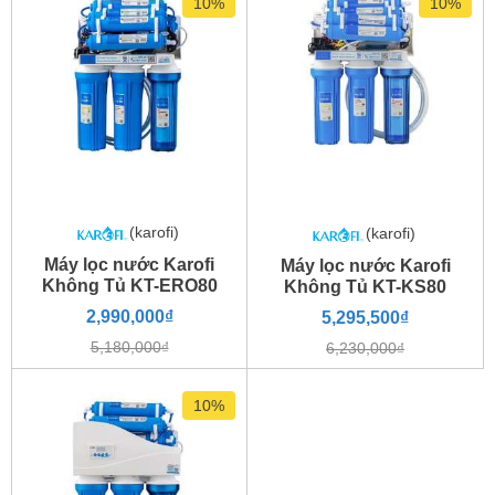
10%
10%
Hãy thực hiện thao tác cào tem chống hàng giả tại khay máy
Karofi KT80.
(karofi)
(karofi)
Máy lọc nước Karofi
Máy lọc nước Karofi
Không Tủ KT-ERO80
Không Tủ KT-KS80
2,990,000₫
5,295,500₫
5,180,000₫
6,230,000₫
10%