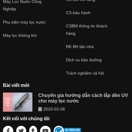
Lõi
Máy Lọc Nước Công
năng của lõi lọc này giúp
1
loại bỏ hiệu quả những cặn
Nghiệp
CS bảo hành
bẩn lơ lửng mà kích thước
của nó lớn hơn 5 micron ở
Phụ kiện máy lọc nước
trong nước như là bùn, sạn
CSBM thông tin khách
cát, rong rêu...
Lõi PP 5 micron
hàng
Máy lọc không khí
ĐK BH tận nhà
Dịch vụ bảo dưỡng
với lõi số 2 là lõi
KT80 karofi
than hoạt tính OCB
được
Trách nghiệm xã hội
cấu tạo bởi chất liệu than
cùng vật liệu khử
Clo
. Vì vậy
Bài viết mới
lõi lọc số 2 đóng vai trò loại
Lõi
bỏ đi Clo, chất hữu cơ dư
Chuyên gia hướng dẫn cách lắp đèn UV
2
thừa, clorine cùng với
cho máy lọc nước
những chất khí gây ra mùi
2020-02-06
trong nước để mang lại
nguồn nước sạch thơm mát
Kết nối với chúng tôi
tự nhiên.
Than hoạt tính
OCB