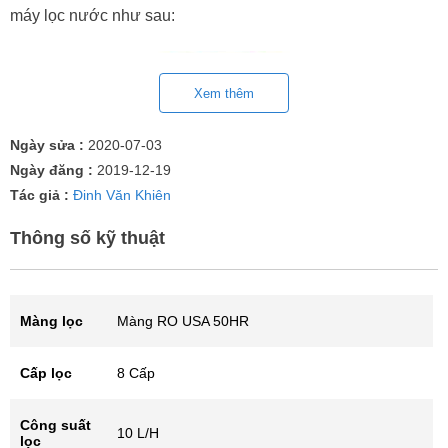
máy lọc nước như sau:
Xem thêm
Ngày sửa :
2020-07-03
Ngày đăng :
2019-12-19
Tác giả :
Đinh Văn Khiên
Thông số kỹ thuật
Màng lọc
Màng RO USA 50HR
Máy được chứng nhận an toàn vệ sinh
Cấp lọc
8 Cấp
Thứ 1:
Quy chuẩn Quốc gia nước đối với nước uống trực
Công suất
10 L/H
lọc
tiếp được cấp từ Viện Sức Khỏe Nghề Nghiệp & Môi