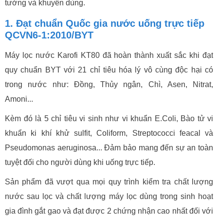
tưởng và khuyên dùng.
1. Đạt chuẩn Quốc gia nước uống trực tiếp
QCVN6-1:2010/BYT
Máy lọc nước Karofi KT80 đã hoàn thành xuất sắc khi đạt
quy chuẩn BYT với 21 chỉ tiêu hóa lý vô cùng độc hại có
trong nước như: Đồng, Thủy ngân, Chì, Asen, Nitrat,
Amoni...
Kèm đó là 5 chỉ tiêu vi sinh như vi khuẩn E.Coli, Bào tử vi
khuẩn ki khí khử sulfit, Coliform, Streptococci feacal và
Pseudomonas aeruginosa... Đảm bảo mang đến sự an toàn
tuyệt đối cho người dùng khi uống trực tiếp.
Sản phẩm đã vượt qua mọi quy trình kiểm tra chất lượng
nước sau lọc và chất lượng máy lọc dùng trong sinh hoạt
gia đình gắt gao và đạt được 2 chứng nhận cao nhất đối với