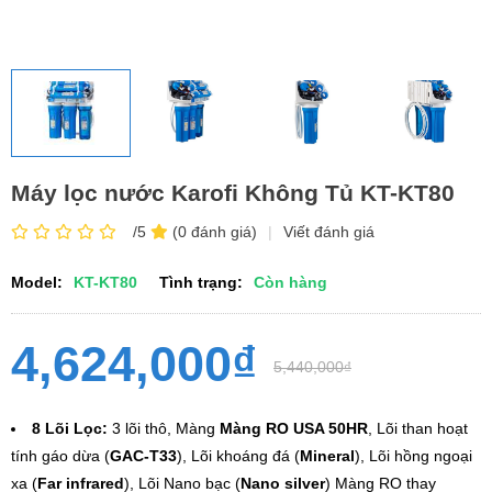
Máy lọc nước Karofi Không Tủ KT-KT80
/5
(0 đánh giá)
|
Viết đánh giá
Model:
KT-KT80
Tình trạng:
Còn hàng
4,624,000₫
5,440,000₫
8 Lõi Lọc:
3 lõi thô, Màng
Màng RO USA 50HR
, Lõi than hoạt
tính gáo dừa (
GAC-T33
), Lõi khoáng đá (
Mineral
), Lõi hồng ngoại
xa (
Far infrared
), Lõi Nano bạc (
Nano silver
) Màng RO thay