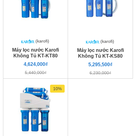
Lõi 1 là lõi
PP 5 micro
nó
được cấu tạo bởi bông xốp từ
nhựa
polypropylene
và khe
hở của nó cực nhỏ chỉ
5
Lõi
micron
. Nhờ vậy nó mang lại
1
ưu điểm loại bỏ được tất cả
những cặn bẩn lơ lửng trong
(karofi)
(karofi)
phạm vi kích thước lớn hơn 5
micron ở trong nước như bùn
Máy lọc nước Karofi
Máy lọc nước Karofi
đất hay sạn cát, rong rêu...
Không Tủ KT-KT80
Không Tủ KT-KS80
Lõi PP 5 micro
4,624,000₫
5,295,500₫
5,440,000₫
6,230,000₫
10%
Lõi số 2 chính là
lõi than hoạt
tính
OCB
có cấu tạo bởi than
cùng vật liệu khử Clo. Do vậy
Lõi
chắc chắn loại bỏ được
Clo
,
2
chất hữu cơ dư thừa, clorine
cùng với những chất khí có