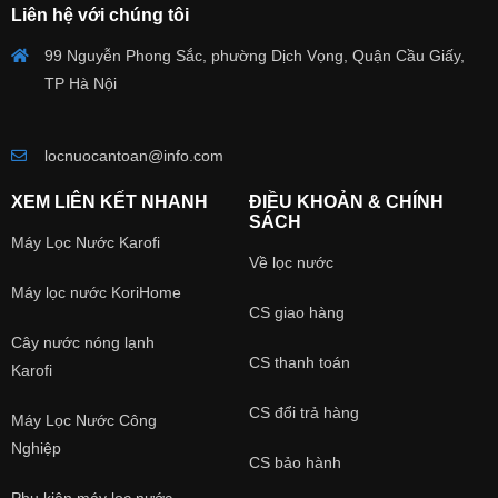
Liên hệ với chúng tôi
99 Nguyễn Phong Sắc, phường Dịch Vọng, Quận Cầu Giấy,
TP Hà Nội
Lõi số 4
được
Màng lọc RO
cấu tạo từ
TFC Thin Film
Composite
. Nó sở hữu chức
Lõi
locnuocantoan@info.com
năng đặc biệt và chỉ cho
4
những phân tử nước đi qua
nhờ vậy mang lại nguồn nước
XEM LIÊN KẾT NHANH
ĐIỀU KHOẢN & CHÍNH
đầu ra tinh khiết nhất.
SÁCH
Máy Lọc Nước Karofi
Màng R.O thẩm
Về lọc nước
thấu ngược
Máy lọc nước KoriHome
CS giao hàng
Cây nước nóng lạnh
CS thanh toán
Karofi
CS đổi trả hàng
Máy Lọc Nước Công
Lõi số 5 chính là
lõi Carbon
T33
cấu tạo bởi than hoạt tính
Nghiệp
gáo dừa. Lõi lọc này mang lại
CS bảo hành
ưu điểm loại bỏ hoàn toàn các
Lõi
Phụ kiện máy lọc nước