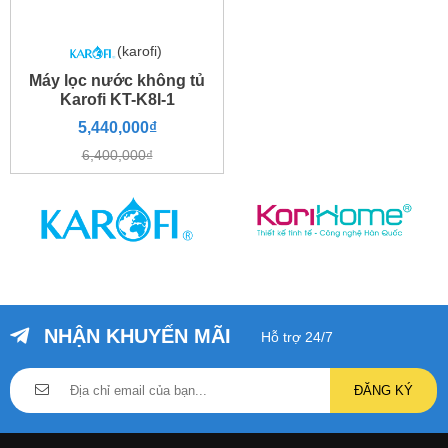
gây mùi ở trong nước mang
lại nguồn
thơm trong lành
.
Lõi than hoạt
(karofi)
tính OCB
Máy lọc nước không tủ
Karofi KT-K8I-1
5,440,000₫
6,400,000₫
Lõi số 3 sẽ là
lõi PP 1 micron
và nó được cấu tạo bởi bông
xốp từ nhựa
polypropylene
Lõi
và nó có khe hở chỉ
1 micron
.
3
Nhờ
loại bỏ được tất cả
rỉ
sét, bùn đất, kim loại nặng hay
tạp chất thô... mà kích thước
NHẬN KHUYẾN MÃI
lớn hơn 1 micron.
Hỗ trợ 24/7
Lõi PP 1
micron
ĐĂNG KÝ