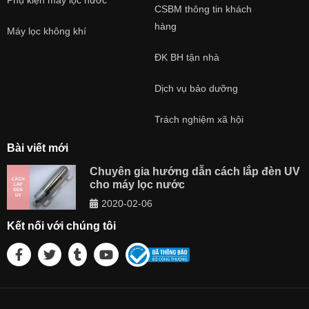
chất hữu cơ, mùi, màu có
5
CSBM thông tin khách
trong nước. Nhờ vậy nguồn
hàng
nước mang lại sẽ có
vị ngon
Máy lọc không khí
hơn và nhiều người thích
dùng hơn.
ĐK BH tận nhà
Lõi GAC-T33
Dịch vụ bảo dưỡng
Trách nghiệm xã hội
Bài viết mới
Đến lõi số 6 thì đây là
lõi
Chuyên gia hướng dẫn cách lắp đèn UV
với cấu tạo từ hạt
Mineral
cho máy lọc nước
khoáng đá tự nhiên. Do vậy nó
Lõi
mang lại ưu điểm giúp bổ
2020-02-06
6
sung chất điện giải cùng
Kết nối với chúng tôi
khoáng chất quan trọng và cần
thiết đối với cơ thể của con
người.
Lõi Mineral