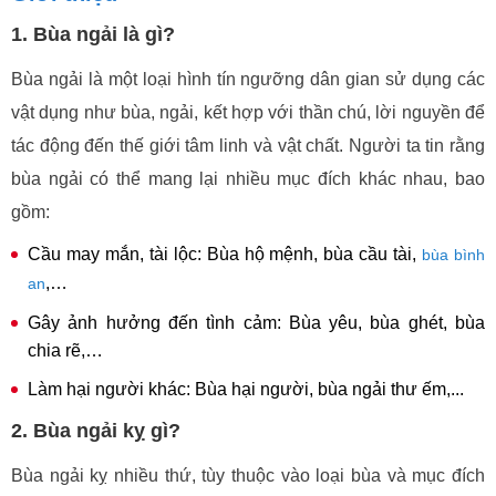
1. Bùa ngải là gì?
Bùa ngải là một loại hình tín ngưỡng dân gian sử dụng các
vật dụng như bùa, ngải, kết hợp với thần chú, lời nguyền để
tác động đến thế giới tâm linh và vật chất. Người ta tin rằng
bùa ngải có thể mang lại nhiều mục đích khác nhau, bao
gồm:
Cầu may mắn, tài lộc: Bùa hộ mệnh, bùa cầu tài,
bùa bình
,…
an
Gây ảnh hưởng đến tình cảm: Bùa yêu, bùa ghét, bùa
chia rẽ,…
Làm hại người khác: Bùa hại người, bùa ngải thư ếm,...
2. Bùa ngải kỵ gì?
Bùa ngải kỵ nhiều thứ, tùy thuộc vào loại bùa và mục đích