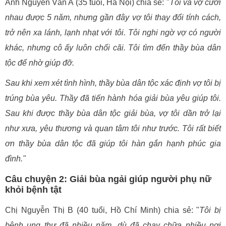
Anh Nguyễn Văn A (35 tuổi, Hà Nội) chia sẻ: "
Tôi và vợ cưới
nhau được 5 năm, nhưng gần đây vợ tôi thay đổi tính cách,
trở nên xa lánh, lạnh nhạt với tôi. Tôi nghi ngờ vợ có người
khác, nhưng cô ấy luôn chối cãi. Tôi tìm đến thầy bùa dân
tộc để nhờ giúp đỡ.
Sau khi xem xét tình hình, thầy bùa dân tộc xác định vợ tôi bị
trúng bùa yêu. Thầy đã tiến hành hóa giải bùa yêu giúp tôi.
Sau khi được thầy bùa dân tộc giải bùa, vợ tôi dần trở lại
như xưa, yêu thương và quan tâm tôi như trước. Tôi rất biết
ơn thầy bùa dân tộc đã giúp tôi hàn gắn hạnh phúc gia
đình."
Câu chuyện 2: Giải bùa ngải giúp người phụ nữ
khỏi bệnh tật
Chị Nguyễn Thị B (40 tuổi, Hồ Chí Minh) chia sẻ: "
Tôi bị
bệnh ung thư đã nhiều năm, dù đã chạy chữa nhiều nơi