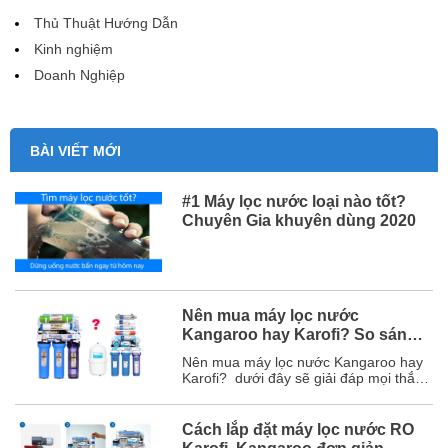
Thủ Thuật Hướng Dẫn
Kinh nghiệm
Doanh Nghiệp
BÀI VIẾT MỚI
#1 Máy lọc nước loại nào tốt?
Chuyên Gia khuyên dùng 2020
Nên mua máy lọc nước
Kangaroo hay Karofi? So sánh
chi tiết
Nên mua máy lọc nước Kangaroo hay
Karofi? dưới đây sẽ giải đáp mọi thắc
mắc của bạn và chắc chắn sau bài viết
này, bạn sẽ chọn được hãng máy lọc
nước phù hợp với mình. Mục lục 1. So
Cách lắp đặt máy lọc nước RO
sánh chi tiết máy lọc nước Karofi và