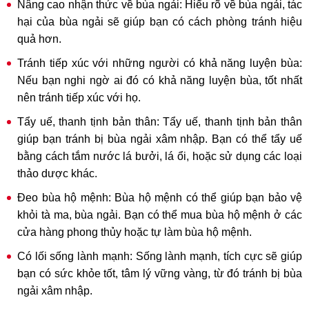
Nâng cao nhận thức về bùa ngải: Hiểu rõ về bùa ngải, tác
hại của bùa ngải sẽ giúp bạn có cách phòng tránh hiệu
quả hơn.
Tránh tiếp xúc với những người có khả năng luyện bùa:
Nếu bạn nghi ngờ ai đó có khả năng luyện bùa, tốt nhất
nên tránh tiếp xúc với họ.
Tẩy uế, thanh tịnh bản thân: Tẩy uế, thanh tịnh bản thân
giúp bạn tránh bị bùa ngải xâm nhập. Bạn có thể tẩy uế
bằng cách tắm nước lá bưởi, lá ổi, hoặc sử dụng các loại
thảo dược khác.
Đeo bùa hộ mệnh: Bùa hộ mệnh có thể giúp bạn bảo vệ
khỏi tà ma, bùa ngải. Bạn có thể mua bùa hộ mệnh ở các
cửa hàng phong thủy hoặc tự làm bùa hộ mệnh.
Có lối sống lành mạnh: Sống lành mạnh, tích cực sẽ giúp
bạn có sức khỏe tốt, tâm lý vững vàng, từ đó tránh bị bùa
ngải xâm nhập.