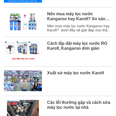
Nên mua máy lọc nước
Kangaroo hay Karofi? So sánh
chi tiết
Nên mua máy lọc nước Kangaroo hay
Karofi? dưới đây sẽ giải đáp mọi thắc
mắc của bạn và chắc chắn sau bài viết
này, bạn sẽ chọn được hãng máy lọc
nước phù hợp với mình. Mục lục 1. So
Cách lắp đặt máy lọc nước RO
sánh chi tiết máy lọc nước Karofi và
Karofi, Kangaroo đơn giản
Kangaroo ...
Xuất xứ máy lọc nước Karofi
Các lỗi thường gặp và cách sửa
máy lọc nước tại nhà