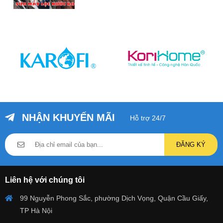
NHẬN KHUYẾN MÃI
Hỗ trợ 24/7
ĐĂNG KÝ
Liên hệ với chúng tôi
99 Nguyễn Phong Sắc, phường Dịch Vọng, Quận Cầu Giấy,
TP Hà Nội