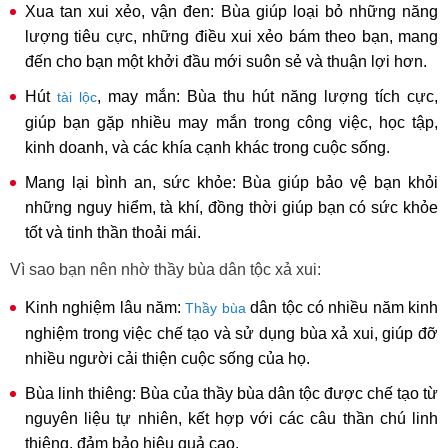
Xua tan xui xẻo, vận đen: Bùa giúp loại bỏ những năng
lượng tiêu cực, những điều xui xẻo bám theo bạn, mang
đến cho bạn một khởi đầu mới suôn sẻ và thuận lợi hơn.
Hút
, may mắn: Bùa thu hút năng lượng tích cực,
tài lộc
giúp bạn gặp nhiều may mắn trong công việc, học tập,
kinh doanh, và các khía cạnh khác trong cuộc sống.
Mang lại bình an, sức khỏe: Bùa giúp bảo vệ bạn khỏi
những nguy hiểm, tà khí, đồng thời giúp bạn có sức khỏe
tốt và tinh thần thoải mái.
Vì sao bạn nên nhờ thầy bùa dân tộc xả xui:
Kinh nghiệm lâu năm:
dân tộc có nhiều năm kinh
Thầy bùa
nghiệm trong việc chế tạo và sử dụng bùa xả xui, giúp đỡ
nhiều người cải thiện cuộc sống của họ.
Bùa linh thiêng: Bùa của thầy bùa dân tộc được chế tạo từ
nguyên liệu tự nhiên, kết hợp với các câu thần chú linh
thiêng, đảm bảo hiệu quả cao.