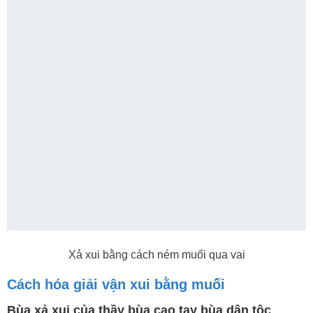
Xả xui bằng cách ném muối qua vai
Cách hóa giải vận xui bằng muối
Bùa xả xui của thầy bùa cao tay bùa dân tộc