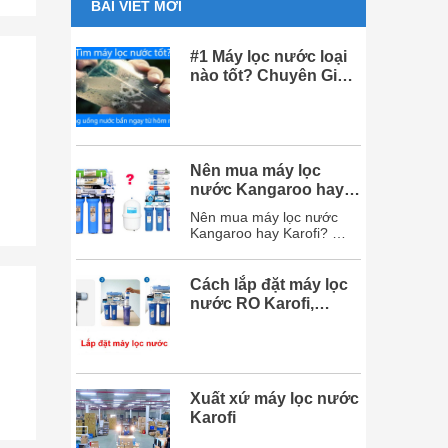
BÀI VIẾT MỚI
#1 Máy lọc nước loại
nào tốt? Chuyên Gia
khuyên dùng 2020
Nên mua máy lọc
nước Kangaroo hay
Karofi? So sánh chi
Nên mua máy lọc nước
tiết
Kangaroo hay Karofi?
dưới đây sẽ giải đáp mọi
thắc mắc của bạn và chắc
chắn sau bài viết này, bạn
Cách lắp đặt máy lọc
sẽ chọn được hãng máy
nước RO Karofi,
lọc nước phù hợp với
Kangaroo đơn giản
mình. Mục lục 1. So sánh
chi tiết máy lọc
nước Karofi và Kangaroo
...
Xuất xứ máy lọc nước
Karofi