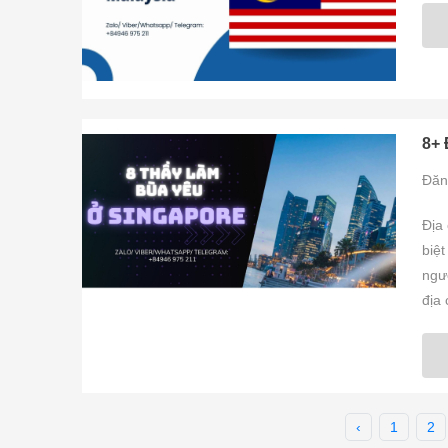
8+ 
Đăn
Địa
biệt
ngườ
địa 
‹
1
2