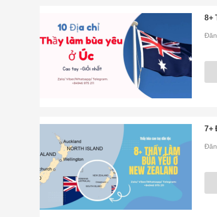
8+ 
Đăn
7+ 
Đăn