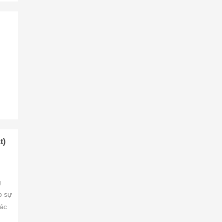
t)
g
o sự
các