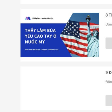
8 T
Đăn
9 Đ
Đăn