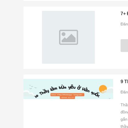
7+ 
Đăn
9 T
Đăn
Thầ
đồng
gắn
thầy