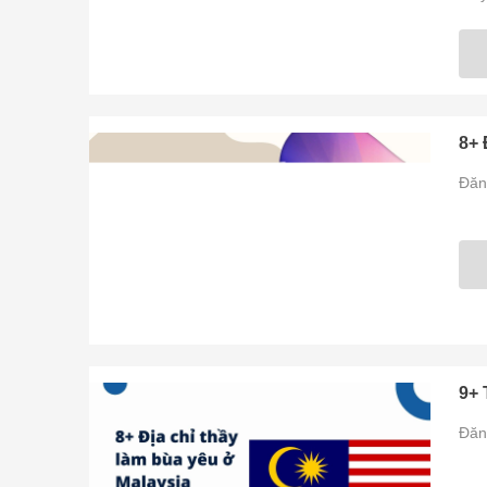
8+ 
Đăn
9+ 
Đăn