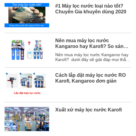
#1 Máy lọc nước loại nào tốt?
Chuyên Gia khuyên dùng 2020
Nên mua máy lọc nước
Kangaroo hay Karofi? So sánh
chi tiết
Nên mua máy lọc nước Kangaroo hay
Karofi? dưới đây sẽ giải đáp mọi thắc
mắc của bạn và chắc chắn sau bài viết
này, bạn sẽ chọn được hãng máy lọc
nước phù hợp với mình. Mục lục 1. So
Cách lắp đặt máy lọc nước RO
sánh chi tiết máy lọc nước Karofi và
Karofi, Kangaroo đơn giản
Kangaroo ...
Xuất xứ máy lọc nước Karofi