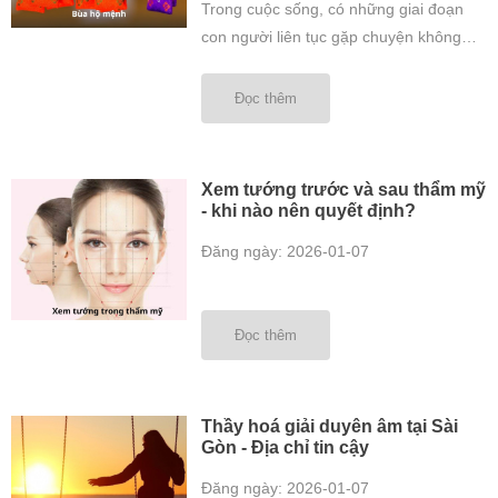
Trong cuộc sống, có những giai đoạn
con người liên tục gặp chuyện không
may như: Công việc trắc trở, sức khỏe
giảm sút, tinh thần bất an, làm gì cũng
Đọc thêm
thấy “không thuận”. Lúc này, nhiều
người tìm đến các phương pháp tâm
linh như thỉnh bùa hộ mệnh hộ ...
Xem tướng trước và sau thẩm mỹ
- khi nào nên quyết định?
Đăng ngày: 2026-01-07
Đọc thêm
Thầy hoá giải duyên âm tại Sài
Gòn - Địa chỉ tin cậy
Đăng ngày: 2026-01-07