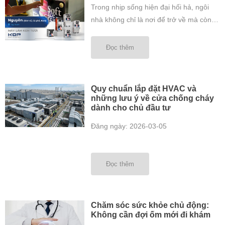
Trong nhịp sống hiện đại hối hả, ngôi
nhà không chỉ là nơi để trở về mà còn là
không gian để tái tạo năng lượng và tận
hưởng những phút giây thư giãn bên
Đọc thêm
người thân. Để xây dựng một tổ ấm tiện
nghi, việc lựa chọn các thiết bị gia dụng
phù hợp đã trở ...
Quy chuẩn lắp đặt HVAC và
những lưu ý về cửa chống cháy
dành cho chủ đầu tư
Đăng ngày: 2026-03-05
Đọc thêm
Chăm sóc sức khỏe chủ động:
Không cần đợi ốm mới đi khám