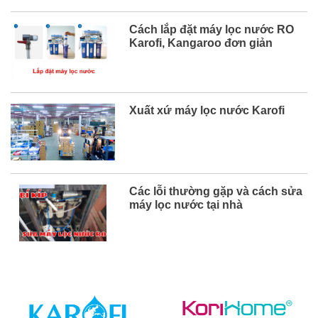
mắc của bạn và chắc chắn sau bài viết
này, bạn sẽ chọn được hãng máy lọc
nước phù hợp với mình. Mục lục 1. So
Cách lắp đặt máy lọc nước RO
sánh chi tiết máy lọc nước Karofi và
Karofi, Kangaroo đơn giản
Kangaroo ...
Xuất xứ máy lọc nước Karofi
Các lỗi thường gặp và cách sửa
máy lọc nước tại nhà