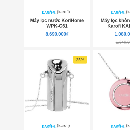
(karofi)
(k
Máy lọc nước KoriHome
Máy lọc khôn
WPK-G61
Karofi KA
8,690,000₫
1,080,
1,349,
25%
(karofi)
(k