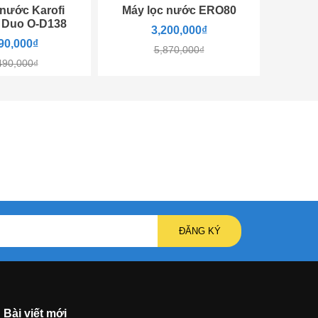
 nước Karofi
Máy lọc nước ERO80
 Duo O-D138
3,200,000₫
90,000₫
5,870,000₫
490,000₫
ĐĂNG KÝ
Bài viết mới