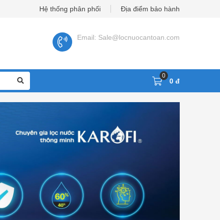
Hệ thống phân phối
Địa điểm bảo hành
Email: Sale@locnuocantoan.com
0
0 đ
Phụ Kiện Cút Lọc Nước
Cây nước nóng lạnh úp bình