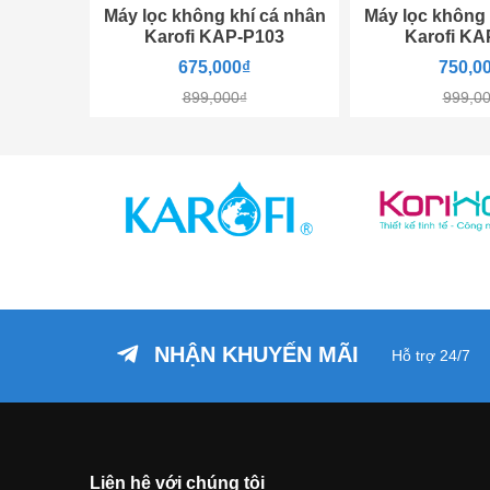
Máy lọc không khí cá nhân
Máy lọc không 
Karofi KAP-P103
Karofi KA
675,000₫
750,0
899,000₫
999,0
NHẬN KHUYẾN MÃI
Hỗ trợ 24/7
Liên hệ với chúng tôi