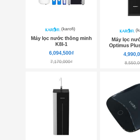
(karofi)
(k
Máy lọc nước thông minh
Máy lọc nướ
K8I-1
Optimus Plu
6,094,500₫
4,990,
7,170,000₫
8,550,