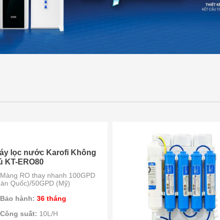
áy lọc nước Karofi Không
ủ KT-ERO80
Màng RO thay nhanh 100GPD
Hàn Quốc)/50GPD (Mỹ)
Bảo hành:
36 tháng
Công suất:
10L/H