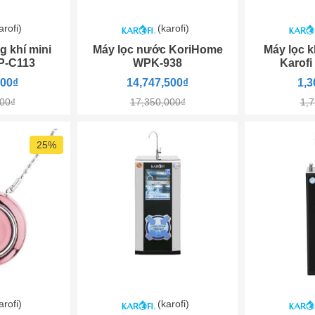
arofi)
(karofi)
g khí mini
Máy lọc nước KoriHome
Máy lọc k
P-C113
WPK-938
Karof
000₫
14,747,500₫
1,3
000₫
17,350,000₫
1,7
25%
arofi)
(karofi)