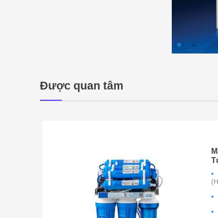
Được quan tâm
M
T
 KAP-115
(