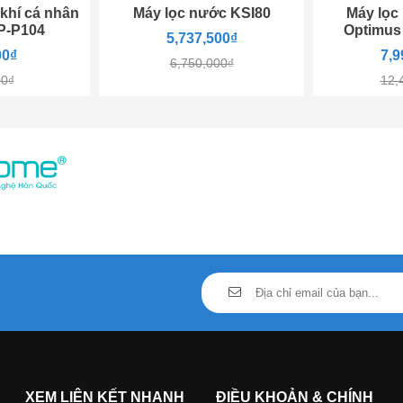
khí cá nhân
Máy lọc nước KSI80
Máy lọc
P-P104
Optimus
5,737,500₫
00₫
7,9
6,750,000₫
00₫
12,
XEM LIÊN KẾT NHANH
ĐIỀU KHOẢN & CHÍNH