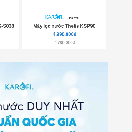
(karofi)
S-S038
Máy lọc nước Thetis KSP90
4,990,000₫
7,790,000₫