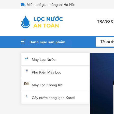
Miễn phí giao hàng tại Hà Nội
TRANG C
Danh mục sản phẩm
Máy Lọc Nước
Phụ Kiện Máy Lọc
Máy Lọc Nư
Lõi Lọc Nư
Máy lọc khô
Cây nước n
Bộ Nguồn
Máy Lọc Không Khí
Cây nước nóng lạnh Karofi