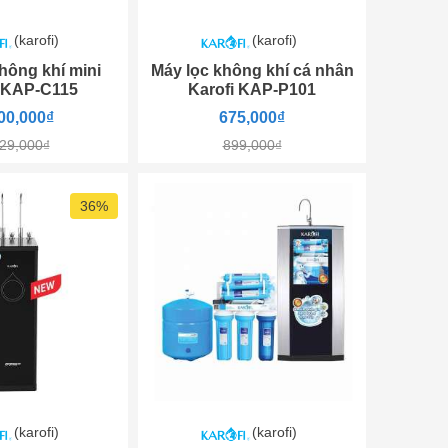
(karofi)
(karofi)
hông khí mini
Máy lọc không khí cá nhân
i KAP-C115
Karofi KAP-P101
00,000₫
675,000₫
29,000₫
899,000₫
36%
(karofi)
(karofi)