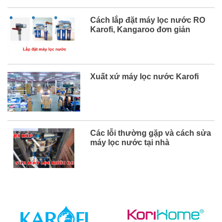
mắc của bạn và chắc chắn sau bài viết
này, bạn sẽ chọn được hãng máy lọc
nước phù hợp với mình. Mục lục 1. So
Cách lắp đặt máy lọc nước RO
sánh chi tiết máy lọc nước Karofi và
Karofi, Kangaroo đơn giản
Kangaroo ...
Xuất xứ máy lọc nước Karofi
Các lỗi thường gặp và cách sửa
máy lọc nước tại nhà