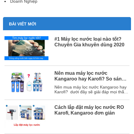
Doanh Nghiệp
BÀI VIẾT MỚI
#1 Máy lọc nước loại nào tốt?
Chuyên Gia khuyên dùng 2020
Nên mua máy lọc nước
Kangaroo hay Karofi? So sánh
chi tiết
Nên mua máy lọc nước Kangaroo hay
Karofi? dưới đây sẽ giải đáp mọi thắc
mắc của bạn và chắc chắn sau bài viết
này, bạn sẽ chọn được hãng máy lọc
nước phù hợp với mình. Mục lục 1. So
Cách lắp đặt máy lọc nước RO
sánh chi tiết máy lọc nước Karofi và
Karofi, Kangaroo đơn giản
Kangaroo ...