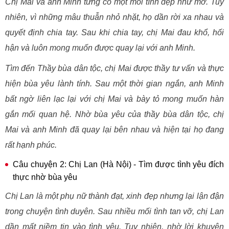
Chị Mai và anh Minh từng có một mối tình đẹp như mơ. Tuy
nhiên, vì những mâu thuẫn nhỏ nhặt, họ dần rời xa nhau và
quyết định chia tay. Sau khi chia tay, chị Mai đau khổ, hối
hận và luôn mong muốn được quay lại với anh Minh.
Tìm đến Thầy bùa dân tộc, chị Mai được thầy tư vấn và thực
hiện bùa yêu lành tính. Sau một thời gian ngắn, anh Minh
bất ngờ liên lạc lại với chị Mai và bày tỏ mong muốn hàn
gắn mối quan hệ. Nhờ bùa yêu của thầy bùa dân tộc, chị
Mai và anh Minh đã quay lại bên nhau và hiện tại họ đang
rất hạnh phúc.
Câu chuyện 2: Chị Lan (Hà Nội) - Tìm được tình yêu đích
thực nhờ bùa yêu
Chị Lan là một phụ nữ thành đạt, xinh đẹp nhưng lại lận đận
trong chuyện tình duyên. Sau nhiều mối tình tan vỡ, chị Lan
dần mất niềm tin vào tình yêu. Tuy nhiên, nhờ lời khuyên