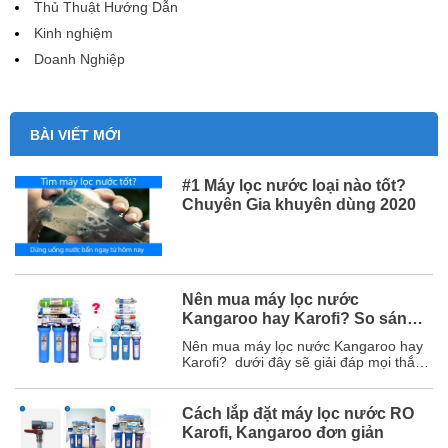
Thủ Thuật Hướng Dẫn
Kinh nghiệm
Doanh Nghiệp
BÀI VIẾT MỚI
#1 Máy lọc nước loại nào tốt?
Chuyên Gia khuyên dùng 2020
Nên mua máy lọc nước
Kangaroo hay Karofi? So sánh
chi tiết
Nên mua máy lọc nước Kangaroo hay
Karofi? dưới đây sẽ giải đáp mọi thắc
mắc của bạn và chắc chắn sau bài viết
này, bạn sẽ chọn được hãng máy lọc
nước phù hợp với mình. Mục lục 1. So
Cách lắp đặt máy lọc nước RO
sánh chi tiết máy lọc nước Karofi và
Karofi, Kangaroo đơn giản
Kangaroo ...