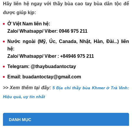
Hãy liên hệ ngay với thầy bùa cao tay bùa dân tộc để
được giúp kịp:
Ở Việt Nam liên hệ:
Zalo/ Whatsapp/ Viber: 0946 975 211
Nước ngoài (Mỹ, Úc, Canada, Nhật, Hàn, Đài...) liên
hệ:
Zalo/ Whatsapp/ Viber : +84946 975 211
Telegram: @thaybuadantoctay
Email: buadantoctay@gmail.com
>> Xem thêm tại đây:
5 Địa chỉ thầy bùa Khmer ở Trà Vinh:
Hiệu quả, uy tín nhất
DANH MỤC