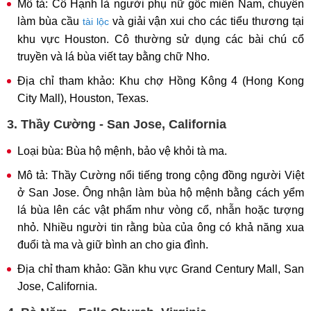
Mô tả: Cô Hạnh là người phụ nữ gốc miền Nam, chuyên
làm bùa cầu
và giải vận xui cho các tiểu thương tại
tài lộc
khu vực Houston. Cô thường sử dụng các bài chú cổ
truyền và lá bùa viết tay bằng chữ Nho.
Địa chỉ tham khảo: Khu chợ Hồng Kông 4 (Hong Kong
City Mall), Houston, Texas.
3. Thầy Cường - San Jose, California
Loại bùa: Bùa hộ mệnh, bảo vệ khỏi tà ma.
Mô tả: Thầy Cường nổi tiếng trong cộng đồng người Việt
ở San Jose. Ông nhận làm bùa hộ mệnh bằng cách yểm
lá bùa lên các vật phẩm như vòng cổ, nhẫn hoặc tượng
nhỏ. Nhiều người tin rằng bùa của ông có khả năng xua
đuổi tà ma và giữ bình an cho gia đình.
Địa chỉ tham khảo: Gần khu vực Grand Century Mall, San
Jose, California.