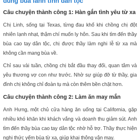
dùng bùa lành tính dân tộc
Câu chuyện thành công 1: Hàn gắn tình yêu từ xa
Chị Linh, sống tại Texas, từng đau khổ khi chồng chị đột
nhiên lạnh nhạt, thậm chí muốn ly hôn. Sau khi tìm đến thầy
bùa cao tay dân tộc, chị được thầy làm nghi lễ từ xa mà
không cần mang bùa về.
Chỉ sau vài tuần, chồng chị bắt đầu thay đổi, quan tâm và
yêu thương vợ con như trước. Nhờ sự giúp đỡ từ thầy, gia
đình chị không chỉ đoàn tụ mà còn thêm bền chặt hơn.
Câu chuyện thành công 2: Làm ăn may mắn
Anh Hưng, một chủ cửa hàng ăn uống tại California, gặp
nhiều khó khăn khi khách vắng và doanh thu giảm sút. Anh
tìm đến thầy bùa cao tay dân tộc nhờ hỗ trợ. Thầy thực hiện
nghi thức yểm bùa từ xa, giúp khai thông vận may.