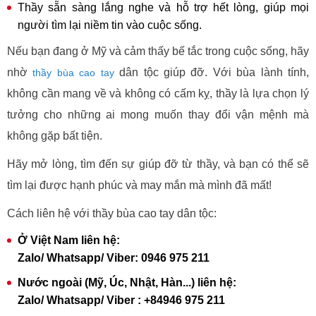
Thầy sẵn sàng lắng nghe và hỗ trợ hết lòng, giúp mọi
người tìm lại niềm tin vào cuộc sống.
Nếu bạn đang ở Mỹ và cảm thấy bế tắc trong cuộc sống, hãy
nhờ
dân tộc giúp đỡ. Với bùa lành tính,
thầy bùa cao tay
không cần mang về và không có cấm kỵ, thầy là lựa chọn lý
tưởng cho những ai mong muốn thay đổi vận mệnh mà
không gặp bất tiện.
Hãy mở lòng, tìm đến sự giúp đỡ từ thầy, và bạn có thể sẽ
tìm lại được hạnh phúc và may mắn mà mình đã mất!
Cách liên hệ với thầy bùa cao tay dân tộc:
Ở Việt Nam liên hệ:
Zalo/ Whatsapp/ Viber: 0946 975 211
Nước ngoài (Mỹ, Úc, Nhật, Hàn...) liên hệ:
Zalo/ Whatsapp/ Viber : +84946 975 211