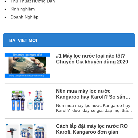
Thủ Thuật Hướng Dẫn
Kinh nghiệm
Doanh Nghiệp
BÀI VIẾT MỚI
#1 Máy lọc nước loại nào tốt?
Chuyên Gia khuyên dùng 2020
Nên mua máy lọc nước
Kangaroo hay Karofi? So sánh
chi tiết
Nên mua máy lọc nước Kangaroo hay
Karofi? dưới đây sẽ giải đáp mọi thắc
mắc của bạn và chắc chắn sau bài viết
này, bạn sẽ chọn được hãng máy lọc
nước phù hợp với mình. Mục lục 1. So
Cách lắp đặt máy lọc nước RO
sánh chi tiết máy lọc nước Karofi và
Karofi, Kangaroo đơn giản
Kangaroo ...