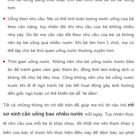
hơn.
Uống theo nhu cầu: Mẹ có thể tính toán lượng nước uống của bé
theo cân nặng, tuy nhiên đôi khi nhu cầu của bé không nhiều
như vậy. Do đó mẹ cần cân đối theo nhu cầu của bé và không
nên ép bé uống quá nhiều nước. Khi bé lớn hơn 1 chút, mẹ có
thể tập cho bé thói quen uống nước thường xuyên hơn.
Thời gian uống nước: Không nên cho bé uống nước trước bữa
ăn để tránh giảm cảm giác thèm ăn, đồng thời làm loãng dịch vị
không tốt cho hệ tiêu hóa. Cũng không nên cho bé uống nước
trước khi đi đi ngủ tránh hệ bài tiết hoạt động gây ảnh hưởng
đến giấc ngủ hoặc có thể khiến bé dễ “tè dầm”.
rẻ
Tất cả những thông tin chi tiết trên đã giúp mẹ trả lời câu hỏi
t
sơ sinh cần uống bao nhiêu nước
mỗi ngày. Tuy nhiên thực
tế nhu cầu của mỗi bé là khác nhau, tốt nhất mẹ nên tham khảo ý
kiến của bác sĩ trước khi thực hiện điều này để đảm bảo sự phát