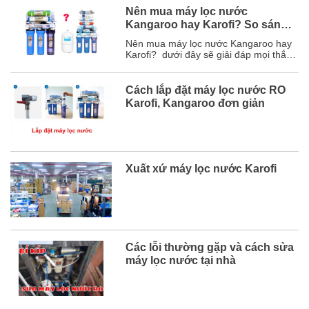
Nên mua máy lọc nước
Kangaroo hay Karofi? So sánh
chi tiết
Nên mua máy lọc nước Kangaroo hay
Karofi? dưới đây sẽ giải đáp mọi thắc
mắc của bạn và chắc chắn sau bài viết
này, bạn sẽ chọn được hãng máy lọc
nước phù hợp với mình. Mục lục 1. So
Cách lắp đặt máy lọc nước RO
sánh chi tiết máy lọc nước Karofi và
Karofi, Kangaroo đơn giản
Kangaroo ...
Xuất xứ máy lọc nước Karofi
Các lỗi thường gặp và cách sửa
máy lọc nước tại nhà