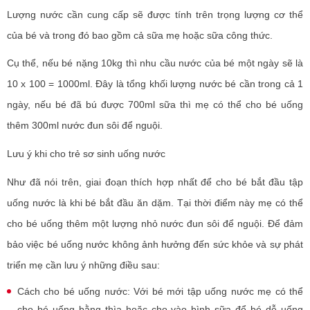
Lượng nước cần cung cấp sẽ được tính trên trọng lượng cơ thể
của bé và trong đó bao gồm cả sữa mẹ hoặc sữa công thức.
Cụ thể, nếu bé nặng 10kg thì nhu cầu nước của bé một ngày sẽ là
10 x 100 = 1000ml. Đây là tổng khối lượng nước bé cần trong cả 1
ngày, nếu bé đã bú được 700ml sữa thì mẹ có thể cho bé uống
thêm 300ml nước đun sôi để nguội.
Lưu ý khi cho trẻ sơ sinh uống nước
Như đã nói trên, giai đoạn thích hợp nhất để cho bé bắt đầu tập
uống nước là khi bé bắt đầu ăn dặm. Tại thời điểm này mẹ có thể
cho bé uống thêm một lượng nhỏ nước đun sôi để nguội. Để đảm
bảo việc bé uống nước không ảnh hưởng đến sức khỏe và sự phát
triển mẹ cần lưu ý những điều sau:
Cách cho bé uống nước: Với bé mới tập uống nước mẹ có thể
cho bé uống bằng thìa hoặc cho vào bình sữa để bé dễ uống