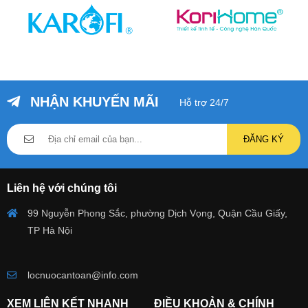
NHẬN KHUYẾN MÃI
Hỗ trợ 24/7
ĐĂNG KÝ
Liên hệ với chúng tôi
99 Nguyễn Phong Sắc, phường Dịch Vọng, Quận Cầu Giấy,
TP Hà Nội
locnuocantoan@info.com
XEM LIÊN KẾT NHANH
ĐIỀU KHOẢN & CHÍNH
SÁCH
Máy Lọc Nước Karofi
Về lọc nước