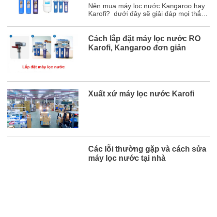
chi tiết
Nên mua máy lọc nước Kangaroo hay
Karofi? dưới đây sẽ giải đáp mọi thắc
mắc của bạn và chắc chắn sau bài viết
này, bạn sẽ chọn được hãng máy lọc
nước phù hợp với mình. Mục lục 1. So
Cách lắp đặt máy lọc nước RO
sánh chi tiết máy lọc nước Karofi và
Karofi, Kangaroo đơn giản
Kangaroo ...
Xuất xứ máy lọc nước Karofi
Các lỗi thường gặp và cách sửa
máy lọc nước tại nhà