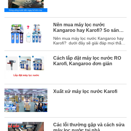
Nên mua máy lọc nước
Kangaroo hay Karofi? So sánh
chi tiết
Nên mua máy lọc nước Kangaroo hay
Karofi? dưới đây sẽ giải đáp mọi thắc
mắc của bạn và chắc chắn sau bài viết
này, bạn sẽ chọn được hãng máy lọc
nước phù hợp với mình. Mục lục 1. So
Cách lắp đặt máy lọc nước RO
sánh chi tiết máy lọc nước Karofi và
Karofi, Kangaroo đơn giản
Kangaroo ...
Xuất xứ máy lọc nước Karofi
Các lỗi thường gặp và cách sửa
máy lọc nước tại nhà