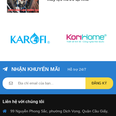
NHẬN KHUYẾN MÃI
Hỗ trợ 24/7
ĐĂNG KÝ
Liên hệ với chúng tôi
99 Nguyễn Phong Sắc, phường Dịch Vọng, Quận Cầu Giấy,