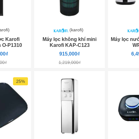
arofi)
(karofi)
c Karofi
Máy lọc không khí mini
Máy lọc nư
s O-P1310
Karofi KAP-C123
WP
000₫
915,000₫
6,4
000₫
1,219,000₫
25%