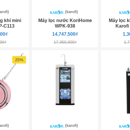
arofi)
(karofi)
g khí mini
Máy lọc nước KoriHome
Máy lọc k
P-C113
WPK-938
Karof
000₫
14,747,500₫
1,3
000₫
17,350,000₫
1,7
25%
arofi)
(karofi)