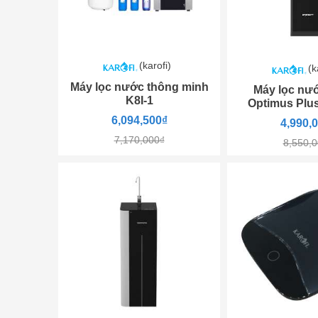
(karofi)
(k
Máy lọc nước thông minh
Máy lọc nướ
K8I-1
Optimus Plu
6,094,500₫
4,990,
7,170,000₫
8,550,