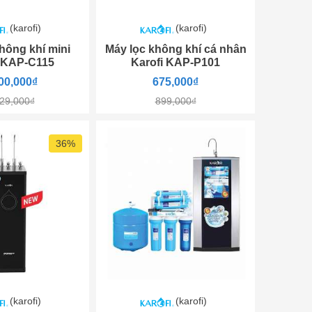
(karofi)
(karofi)
hông khí mini
Máy lọc không khí cá nhân
i KAP-C115
Karofi KAP-P101
00,000₫
675,000₫
29,000₫
899,000₫
36%
(karofi)
(karofi)