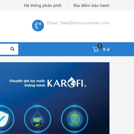
Hệ thống phân phối
Địa điểm bảo hành
Email: Sale@locnuocantoan.com
0
0 đ
Phụ Kiện Cút Lọc Nước
Cây nước nóng lạnh úp bình