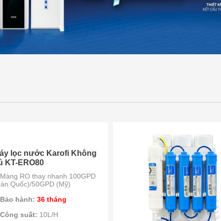
áy lọc nước Karofi Không
ủ KT-ERO80
Màng RO thay nhanh 100GPD
Hàn Quốc)/50GPD (Mỹ)
Bảo hành:
36 tháng
Công suất:
10L/H