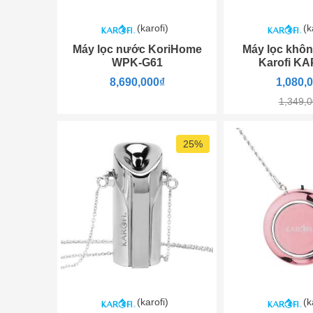
(karofi)
(k
Máy lọc nước KoriHome
Máy lọc khôn
WPK-G61
Karofi KA
8,690,000₫
1,080,
1,349,
25%
(karofi)
(k