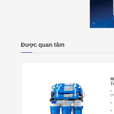
Được quan tâm
M
T
 KAP-115
(