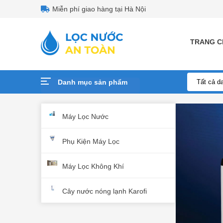
Miễn phí giao hàng tại Hà Nội
TRANG C
Danh mục sản phẩm
Máy Lọc Nước
Phụ Kiện Máy Lọc
Máy Lọc Nư
Lõi Lọc Nư
Máy lọc khô
Cây nước n
Bộ Nguồn
Máy Lọc Không Khí
Cây nước nóng lạnh Karofi