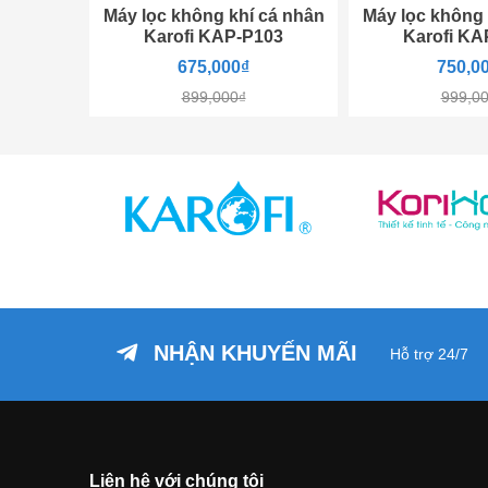
Máy lọc không khí cá nhân
Máy lọc không 
Karofi KAP-P103
Karofi KA
675,000₫
750,0
899,000₫
999,0
NHẬN KHUYẾN MÃI
Hỗ trợ 24/7
Liên hệ với chúng tôi