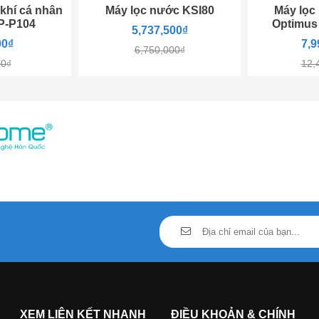
khí cá nhân
Máy lọc nước KSI80
Máy lọc
P-P104
Optimus
5,737,500₫
00₫
7,9
6,750,000₫
00₫
12,
XEM LIÊN KẾT NHANH
ĐIỀU KHOẢN & CHÍNH