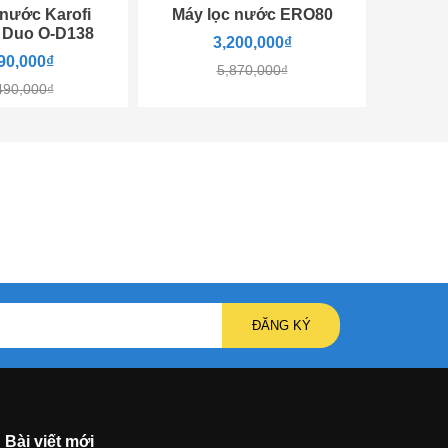
 nước Karofi
Máy lọc nước ERO80
 Duo O-D138
3,200,000₫
90,000₫
5,870,000₫
490,000₫
ĐĂNG KÝ
Bài viết mới