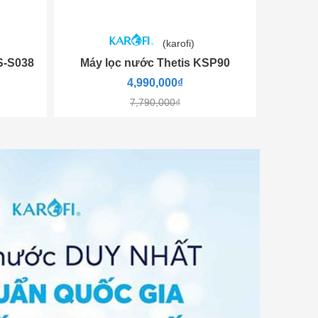
(karofi)
S-S038
Máy lọc nước Thetis KSP90
4,990,000₫
7,790,000₫