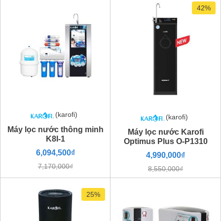
42%
(karofi)
(karofi)
Máy lọc nước thông minh
Máy lọc nước Karofi
K8I-1
Optimus Plus O-P1310
6,094,500₫
4,990,000₫
7,170,000₫
8,550,000₫
25%