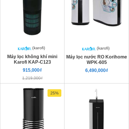
(karofi)
(karofi)
Máy lọc không khí mini
Máy lọc nước RO Korihome
Karofi KAP-C123
WPK-605
915,000₫
6,490,000₫
1,219,000₫
25%