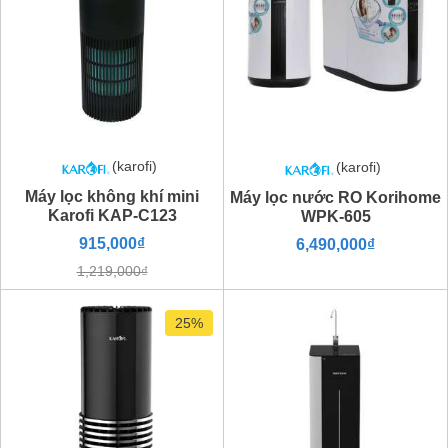
(karofi)
(karofi)
Máy lọc không khí mini
Máy lọc nước RO Korihome
Karofi KAP-C123
WPK-605
915,000₫
6,490,000₫
1,219,000₫
25%