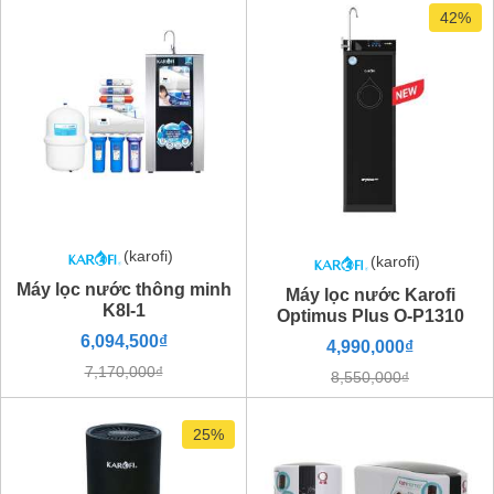
42%
(karofi)
(karofi)
Máy lọc nước thông minh
Máy lọc nước Karofi
K8I-1
Optimus Plus O-P1310
6,094,500₫
4,990,000₫
7,170,000₫
8,550,000₫
25%