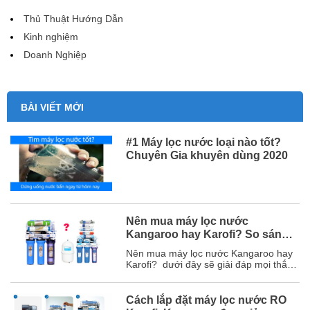
Thủ Thuật Hướng Dẫn
Kinh nghiệm
Doanh Nghiệp
BÀI VIẾT MỚI
#1 Máy lọc nước loại nào tốt?
Chuyên Gia khuyên dùng 2020
Nên mua máy lọc nước
Kangaroo hay Karofi? So sánh
chi tiết
Nên mua máy lọc nước Kangaroo hay
Karofi? dưới đây sẽ giải đáp mọi thắc
mắc của bạn và chắc chắn sau bài viết
này, bạn sẽ chọn được hãng máy lọc
nước phù hợp với mình. Mục lục 1. So
Cách lắp đặt máy lọc nước RO
sánh chi tiết máy lọc nước Karofi và