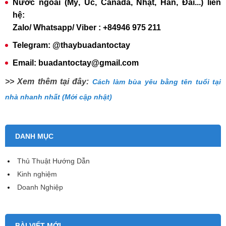
Nước ngoài (Mỹ, Úc, Canada, Nhật, Hàn, Đài...) liên
hệ:
Zalo/ Whatsapp/ Viber : +84946 975 211
Telegram: @thaybuadantoctay
Email: buadantoctay@gmail.com
>> Xem thêm tại đây:
Cách làm bùa yêu bằng tên tuổi tại
nhà nhanh nhất (Mới cập nhật)
DANH MỤC
Thủ Thuật Hướng Dẫn
Kinh nghiệm
Doanh Nghiệp
BÀI VIẾT MỚI