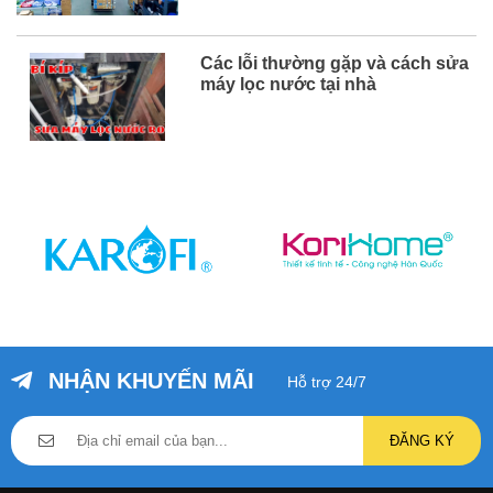
Các lỗi thường gặp và cách sửa
máy lọc nước tại nhà
NHẬN KHUYẾN MÃI
Hỗ trợ 24/7
ĐĂNG KÝ