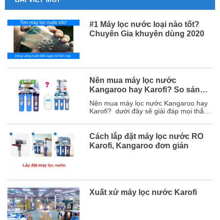
#1 Máy lọc nước loại nào tốt?
Chuyên Gia khuyên dùng 2020
Nên mua máy lọc nước
Kangaroo hay Karofi? So sánh
chi tiết
Nên mua máy lọc nước Kangaroo hay
Karofi? dưới đây sẽ giải đáp mọi thắc
mắc của bạn và chắc chắn sau bài viết
này, bạn sẽ chọn được hãng máy lọc
nước phù hợp với mình. Mục lục 1. So
Cách lắp đặt máy lọc nước RO
sánh chi tiết máy lọc nước Karofi và
Karofi, Kangaroo đơn giản
Kangaroo ...
Xuất xứ máy lọc nước Karofi