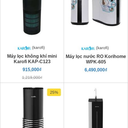
(karofi)
(karofi)
Máy lọc không khí mini
Máy lọc nước RO Korihome
Karofi KAP-C123
WPK-605
915,000₫
6,490,000₫
1,219,000₫
25%