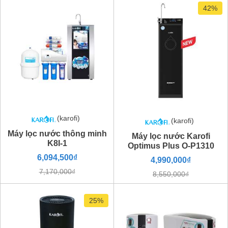
42%
(karofi)
(karofi)
Máy lọc nước thông minh
Máy lọc nước Karofi
K8I-1
Optimus Plus O-P1310
6,094,500₫
4,990,000₫
7,170,000₫
8,550,000₫
25%