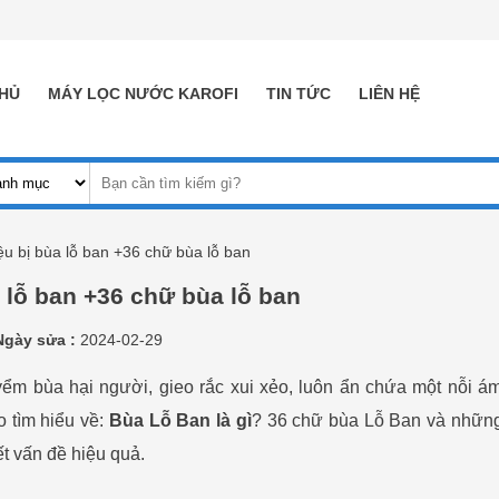
HỦ
MÁY LỌC NƯỚC KAROFI
TIN TỨC
LIÊN HỆ
ệu bị bùa lỗ ban +36 chữ bùa lỗ ban
a lỗ ban +36 chữ bùa lỗ ban
Ngày sửa :
2024-02-29
yểm bùa hại người, gieo rắc xui xẻo, luôn ẩn chứa một nỗi á
o tìm hiểu về:
Bùa Lỗ Ban là gì
? 36 chữ bùa Lỗ Ban và nhữn
ết vấn đề hiệu quả.