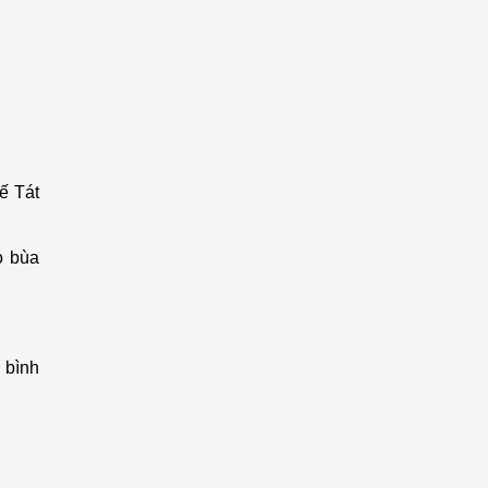
ế Tát
o bùa
c bình