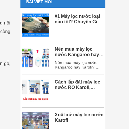
BÀI VIẾT MỚI
#1 Máy lọc nước loại
nào tốt? Chuyên Gia
g nổi
khuyên dùng 2020
 công
Nên mua máy lọc
nước Kangaroo hay
Karofi? So sánh chi
Nên mua máy lọc nước
n gỗ,
tiết
Kangaroo hay Karofi?
dưới đây sẽ giải đáp mọi
thắc mắc của bạn và chắc
chắn sau bài viết này, bạn
Cách lắp đặt máy lọc
sẽ chọn được hãng máy
nước RO Karofi,
lọc nước phù hợp với
Kangaroo đơn giản
mình. Mục lục 1. So sánh
chi tiết máy lọc
nước Karofi và Kangaroo
...
Xuất xứ máy lọc nước
Karofi