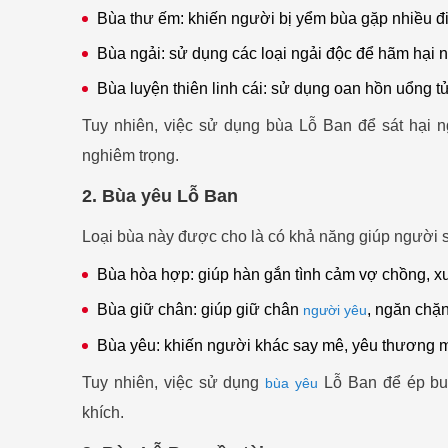
Bùa thư ếm: khiến người bị yểm bùa gặp nhiều điều
Bùa ngải: sử dụng các loại ngải độc để hãm hại 
Bùa luyện thiên linh cái: sử dụng oan hồn uổng t
Tuy nhiên, việc sử dụng bùa Lỗ Ban để sát hại n
nghiêm trọng.
2. Bùa yêu Lỗ Ban
Loại bùa này được cho là có khả năng giúp người s
Bùa hòa hợp: giúp hàn gắn tình cảm vợ chồng, x
Bùa giữ chân: giúp giữ chân
, ngăn chặn
người yêu
Bùa yêu: khiến người khác say mê, yêu thương m
Tuy nhiên, việc sử dụng
Lỗ Ban để ép buộ
bùa yêu
khích.