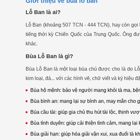
Giới thiệu về bùa lỗ ban
Lỗ Ban là ai?
Lỗ Ban (khoảng 507 TCN - 444 TCN), hay còn gọi l
tiếng thời kỳ Chiến Quốc của Trung Quốc. Ông đư
khác.
Bùa Lỗ Ban là gì?
Bùa Lỗ Ban là một loại bùa chú được cho là do Lỗ
kim loại, đá... với các hình vẽ, chữ viết và ký hiệu đ
Bùa hộ mệnh: bảo vệ người mang khỏi tà ma, bệnh
Bùa bình an: mang lại sự bình an, may mắn cho g
Bùa cầu tài: giúp gia chủ thu hút tài lộc, thịnh vư
Bùa tình duyên: giúp cải thiện tình cảm, mang lại 
Bùa giải hạn: giúp hóa giải vận xui, xua đuổi tà kh