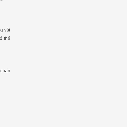
g vải
ó thể
 chấn