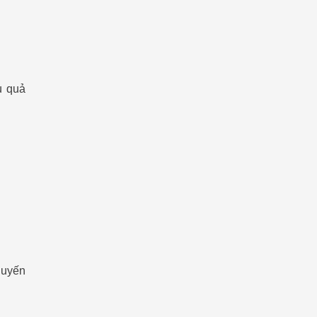
u quả
huyến