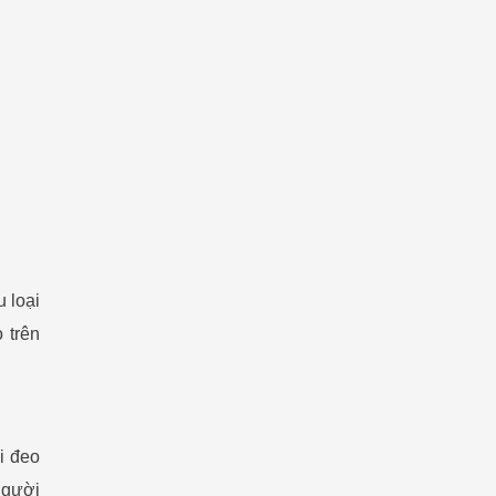
 loại
 trên
i đeo
người