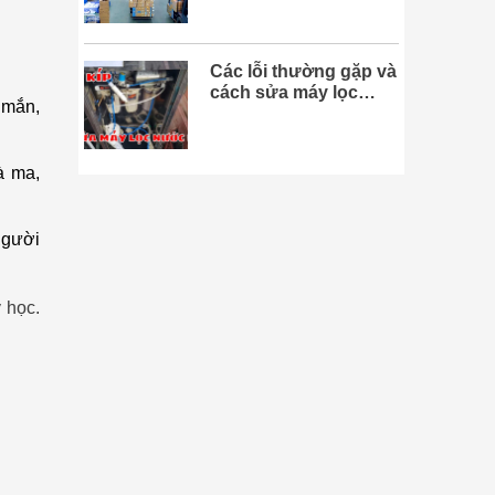
Các lỗi thường gặp và
cách sửa máy lọc
 mắn,
nước tại nhà
à ma,
người
 học.