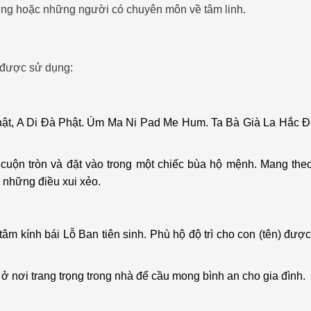
úng hoặc những người có chuyên môn về tâm linh.
 được sử dụng:
hật, A Di Đà Phật. Úm Ma Ni Pad Me Hum. Ta Bà Già La Hắc Đ
 cuộn tròn và đặt vào trong một chiếc bùa hộ mệnh. Mang the
 những điều xui xẻo.
t tâm kính bái Lỗ Ban tiên sinh. Phù hộ độ trì cho con (tên) đượ
 ở nơi trang trọng trong nhà để cầu mong bình an cho gia đình.